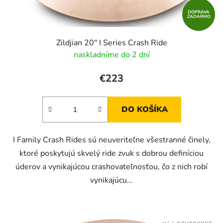
DOPRAVA
ZADARMO
Zildjian 20" I Series Crash Ride
naskladníme do 2 dní
€223
DO KOŠÍKA
I Family Crash Rides sú neuveriteľne všestranné činely,
ktoré poskytujú skvelý ride zvuk s dobrou definíciou
úderov a vynikajúcou crashovateľnosťou, čo z nich robí
vynikajúcu...