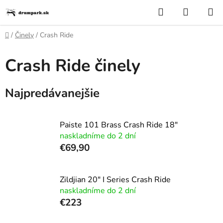
Prejsť
Hľadať
NÁKUP
na
KOŠÍK
obsah
Domov
/
Činely
/
Crash Ride
Crash Ride činely
Najpredávanejšie
Paiste 101 Brass Crash Ride 18"
naskladníme do 2 dní
€69,90
Zildjian 20" I Series Crash Ride
naskladníme do 2 dní
€223