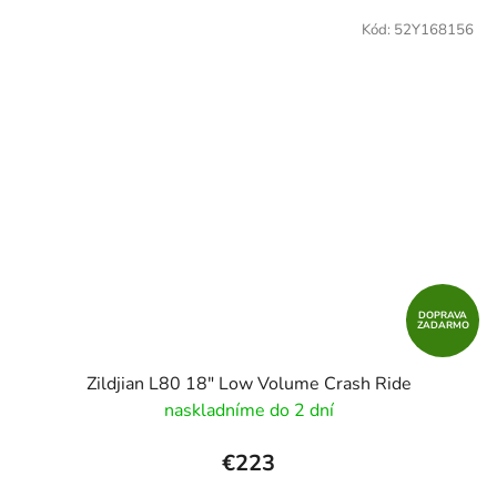
Kód:
52Y168156
DOPRAVA
ZADARMO
Zildjian L80 18" Low Volume Crash Ride
naskladníme do 2 dní
€223