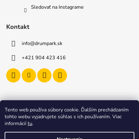
Sledovať na Instagrame
Kontakt
info
@
drumpark.sk
+421 904 423 416
Tento web používa súbory cookie. Ďalším prechádzaním
Navštívte aj e-shop s etnickými hudobnými nástrojmi
tohto webu vyjadrujete súhlas s ich používaním. Viac
Drumbla.sk |
informácií
tu
.
Tento web upravil onRock Design – Upravíme a
naplníme váš e-shop