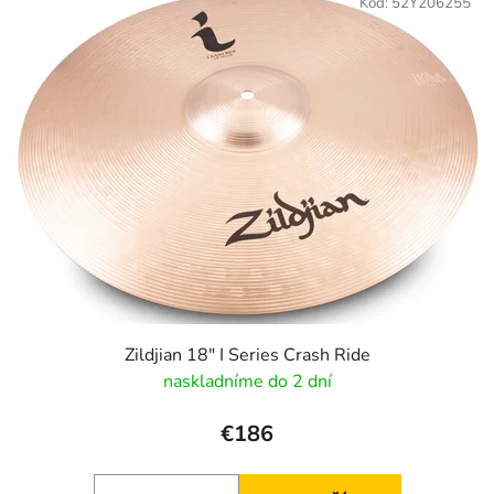
Kód:
52Y206255
Zildjian 18" I Series Crash Ride
naskladníme do 2 dní
€186