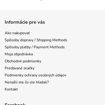
O
v
l
Z
á
á
d
Informácie pre vás
p
a
ä
c
Ako nakupovať
t
i
Spôsoby dopravy / Shipping Methods
e
i
p
Spôsoby platby / Payment Methods
e
r
Moja objednávka
v
Obchodné podmienky
k
y
Predávané značky
v
Podmienky ochrany osobných údajov
ý
Nenašli ste čo ste hľadali?
p
i
Kontakt
s
u