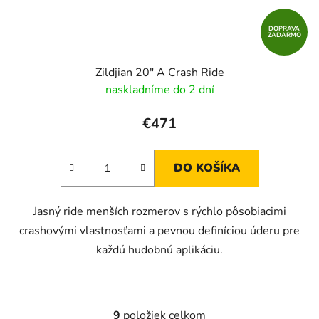
DOPRAVA
ZADARMO
Zildjian 20" A Crash Ride
naskladníme do 2 dní
€471
DO KOŠÍKA
Jasný ride menších rozmerov s rýchlo pôsobiacimi
crashovými vlastnosťami a pevnou definíciou úderu pre
každú hudobnú aplikáciu.
9
položiek celkom