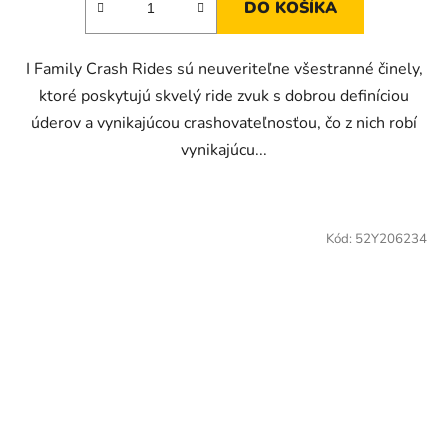
DO KOŠÍKA
I Family Crash Rides sú neuveriteľne všestranné činely,
ktoré poskytujú skvelý ride zvuk s dobrou definíciou
úderov a vynikajúcou crashovateľnosťou, čo z nich robí
vynikajúcu...
Kód:
52Y206234