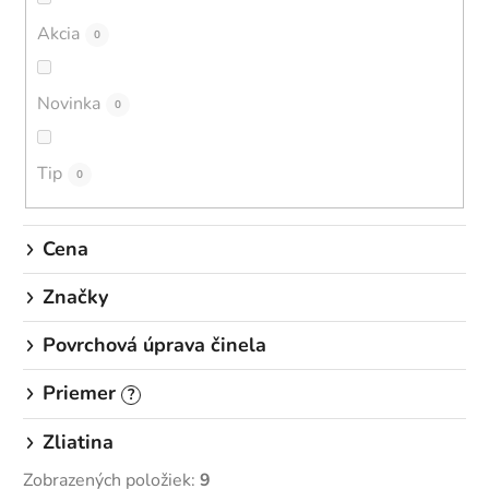
r
o
Akcia
0
d
u
Novinka
0
k
t
o
Tip
0
v
Cena
Značky
Povrchová úprava činela
Priemer
?
Zliatina
Zobrazených položiek:
9