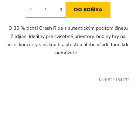
DO KOŠÍKA
O 80 % tichší Crash Ride s autentickým pocitom činelu
Zildjian. Ideálny pre cvičebné priestory, hodiny hry na
bicie, koncerty s nízkou hlasitosťou alebo všade tam, kde
nemôžete...
Kód:
52Y154732