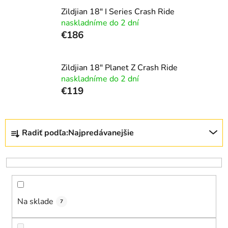
Zildjian 18" I Series Crash Ride
naskladníme do 2 dní
€186
Zildjian 18" Planet Z Crash Ride
naskladníme do 2 dní
€119
R
Radiť podľa:
Najpredávanejšie
a
d
e
n
i
Na sklade
e
7
p