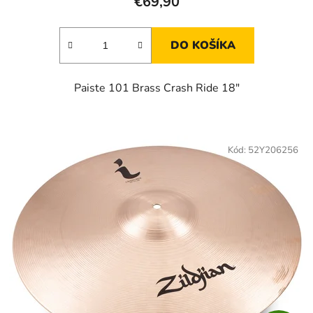
€69,90
DO KOŠÍKA
Paiste 101 Brass Crash Ride 18"
Kód:
52Y206256