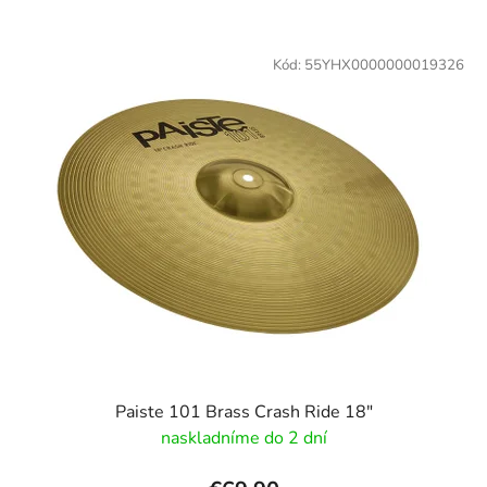
V
ý
Kód:
55YHX0000000019326
p
i
s
p
r
o
d
u
k
t
o
v
Paiste 101 Brass Crash Ride 18"
naskladníme do 2 dní