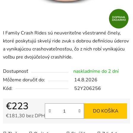
DOPRAVA
ZADARMO
I Family Crash Rides sú neuveriteľne všestranné činely,
ktoré poskytujú skvelý ride zvuk s dobrou definíciou úderov
a vynikajúcou crashovateľnosťou, čo z nich robí vynikajúcu
voľbu pre dvojúčelový crash/ride.
Dostupnosť
naskladníme do 2 dní
Môžeme doručiť do:
14.8.2026
Kód:
52Y206256
€223
DO KOŠÍKA
€181,30 bez DPH
Jednotková cena: