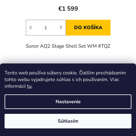
€1 599
DO KOŠÍKA
Sonor AQ2 Stage Shell Set WM #TQZ
Tento web používa súbory cookie. Ďalším prechádzaním
Kód:
54Y17503422
tohto webu vyjadrujete súhlas s ich používaním. Viac
informácií
tu
.
Nastavenie
Súhlasím