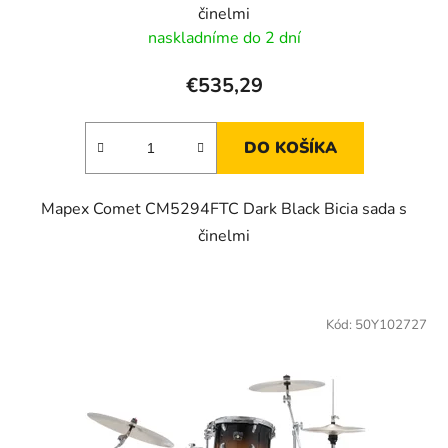
činelmi
naskladníme do 2 dní
€535,29
DO KOŠÍKA
Mapex Comet CM5294FTC Dark Black Bicia sada s
činelmi
Kód:
50Y102727