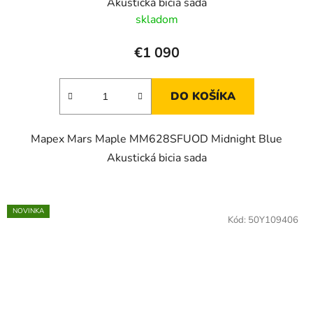
Akustická bicia sada
skladom
€1 090
DO KOŠÍKA
Mapex Mars Maple MM628SFUOD Midnight Blue
Akustická bicia sada
NOVINKA
Kód:
50Y109406