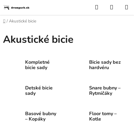
Prejsť
Hľadať
NÁKUP
na
KOŠÍK
obsah
Domov
/
Akustické bicie
Akustické bicie
Kompletné
Bicie sady bez
bicie sady
hardvéru
Detské bicie
Snare bubny –
sady
Rytmičáky
Basové bubny
Floor tomy –
– Kopáky
Kotle