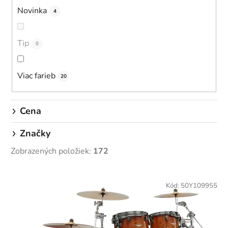
u
Novinka
4
k
t
o
Tip
0
v
Viac farieb
20
Cena
Značky
Zobrazených položiek:
172
V
ý
Kód:
50Y109955
p
i