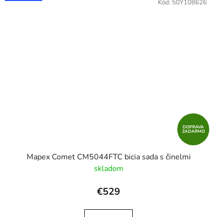
Kód:
50Y108626
DOPRAVA
ZADARMO
Mapex Comet CM5044FTC bicia sada s činelmi
skladom
€529