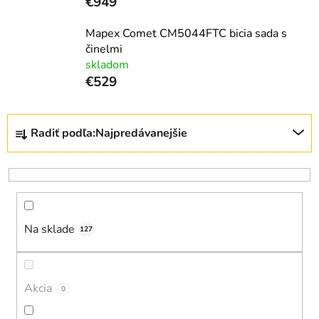
€949
Mapex Comet CM5044FTC bicia sada s
činelmi
skladom
€529
R
Radiť podľa:
Najpredávanejšie
a
d
e
n
i
Na sklade
e
127
p
r
o
Akcia
0
d