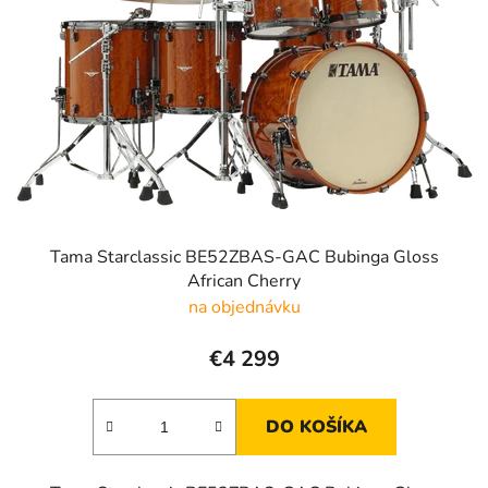
s
p
r
o
d
u
k
t
o
v
Tama Starclassic BE52ZBAS-GAC Bubinga Gloss
African Cherry
na objednávku
€4 299
DO KOŠÍKA