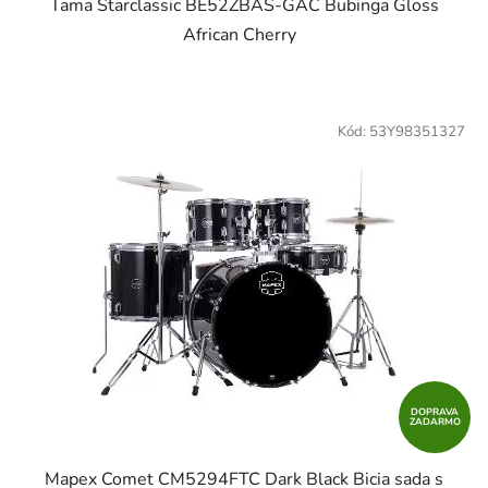
Tama Starclassic BE52ZBAS-GAC Bubinga Gloss
African Cherry
Kód:
53Y98351327
DOPRAVA
ZADARMO
Mapex Comet CM5294FTC Dark Black Bicia sada s