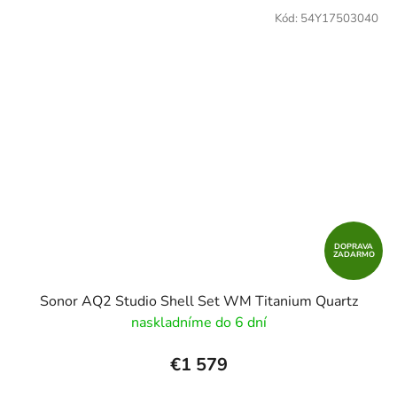
Kód:
54Y17503040
DOPRAVA
ZADARMO
Sonor AQ2 Studio Shell Set WM Titanium Quartz
naskladníme do 6 dní
€1 579