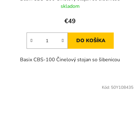
skladom
€49
DO KOŠÍKA
Basix CBS-100 Činelový stojan so šibenicou
Kód:
50Y108435