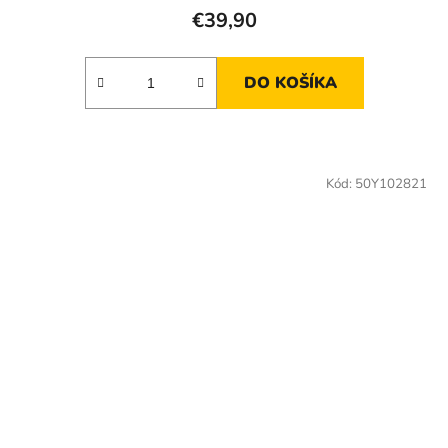
€39,90
DO KOŠÍKA
Kód:
50Y102821