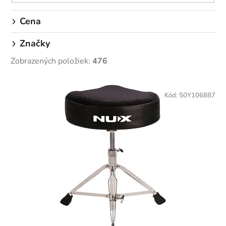
v
Cena
Značky
Zobrazených položiek:
476
V
ý
Kód:
50Y106887
p
i
s
p
r
o
d
u
k