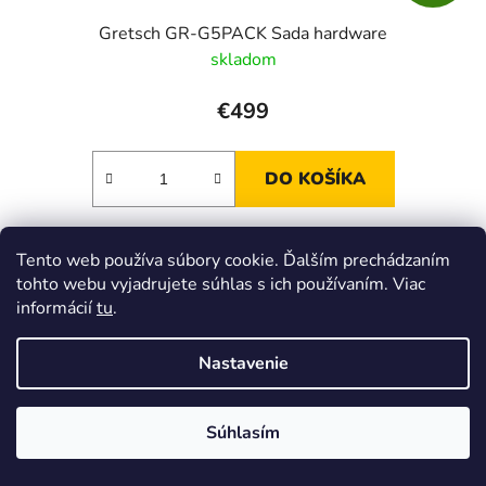
Gretsch GR-G5PACK Sada hardware
skladom
€499
DO KOŠÍKA
Gretsch GR-G5PACK Sada hardware
Tento web používa súbory cookie. Ďalším prechádzaním
tohto webu vyjadrujete súhlas s ich používaním. Viac
informácií
tu
.
Kód:
50Y110354
Nastavenie
Súhlasím