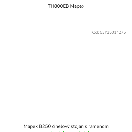
TH800EB Mapex
Kód:
53Y25014275
Mapex B250 činelový stojan s ramenom