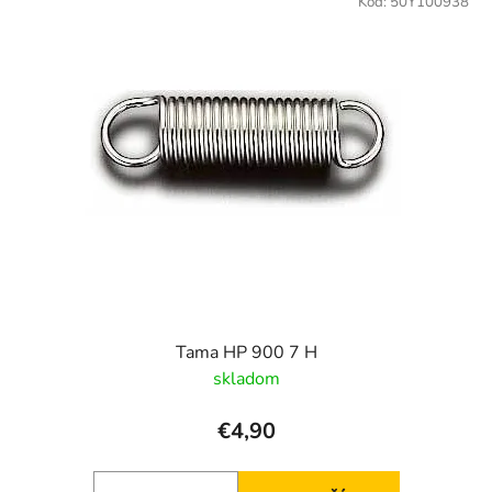
Kód:
50Y100938
Tama HP 900 7 H
skladom
€4,90