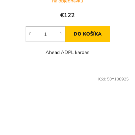
na objednávku
€122
DO KOŠÍKA
Ahead ADPL kardan
Kód:
50Y108925