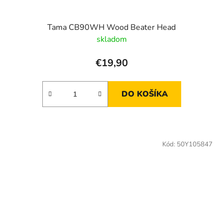
Tama CB90WH Wood Beater Head
skladom
€19,90
DO KOŠÍKA
Kód:
50Y105847