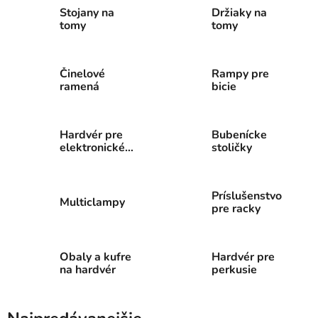
Stojany na
Držiaky na
tomy
tomy
Činelové
Rampy pre
ramená
bicie
Hardvér pre
Bubenícke
elektronické
stoličky
bicie
Príslušenstvo
Multiclampy
pre racky
Obaly a kufre
Hardvér pre
na hardvér
perkusie