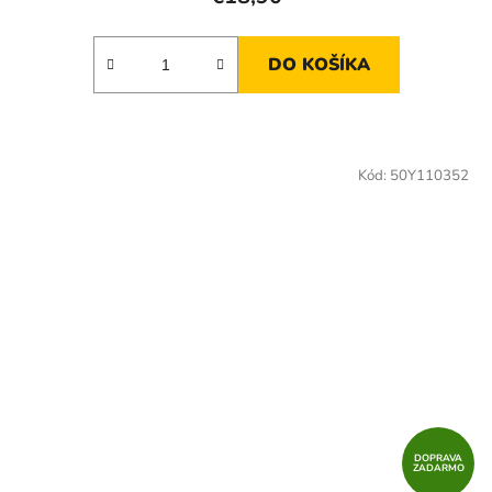
DO KOŠÍKA
Kód:
50Y110352
DOPRAVA
ZADARMO