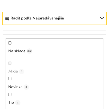
R
Radiť podľa:
Najpredávanejšie
a
d
e
n
i
Na sklade
e
332
p
r
o
Akcia
0
d
u
Novinka
3
k
t
o
Tip
1