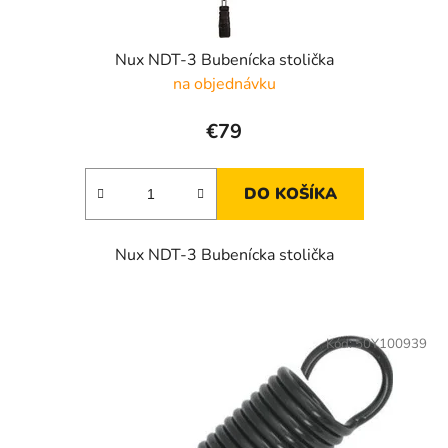
t
o
v
Nux NDT-3 Bubenícka stolička
na objednávku
€79
DO KOŠÍKA
Nux NDT-3 Bubenícka stolička
Kód:
50Y100939