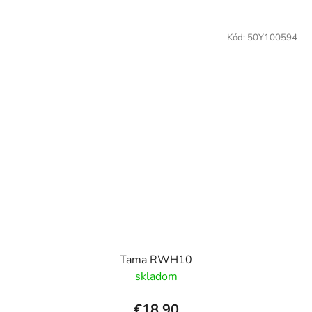
Kód:
50Y100594
Tama RWH10
skladom
€18,90