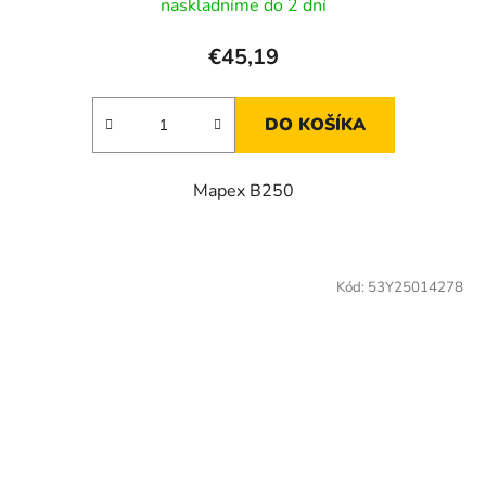
naskladníme do 2 dní
€45,19
DO KOŠÍKA
Mapex B250
Kód:
53Y25014278