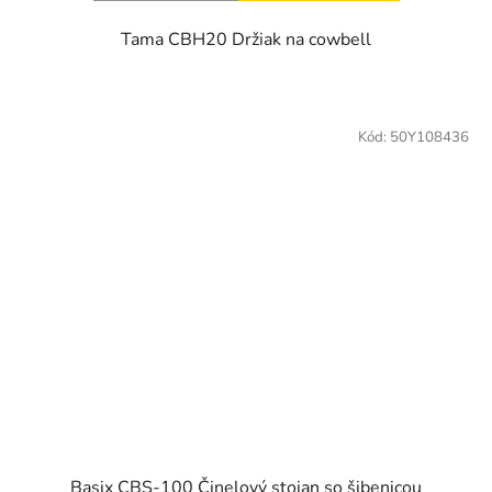
Tama CBH20 Držiak na cowbell
Kód:
50Y108436
Basix CBS-100 Činelový stojan so šibenicou