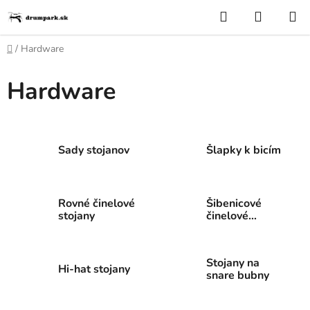
Prejsť
Hľadať
NÁKUP
na
KOŠÍK
obsah
Domov
/
Hardware
Hardware
Sady stojanov
Šlapky k bicím
Rovné činelové
Šibenicové
stojany
činelové
stojany
Stojany na
Hi-hat stojany
snare bubny