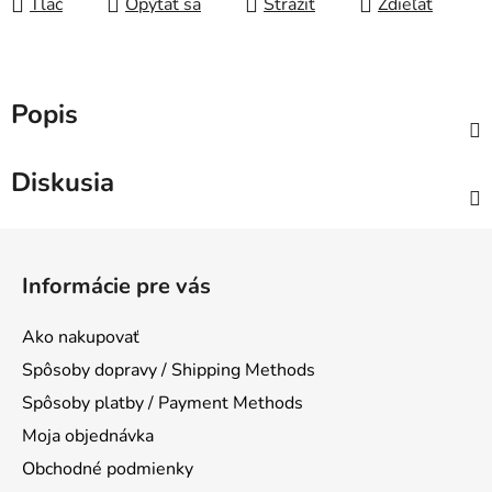
Tlač
Opýtať sa
Strážiť
Zdieľať
Popis
Diskusia
Z
á
Informácie pre vás
p
ä
Ako nakupovať
t
Spôsoby dopravy / Shipping Methods
i
Spôsoby platby / Payment Methods
e
Moja objednávka
Obchodné podmienky