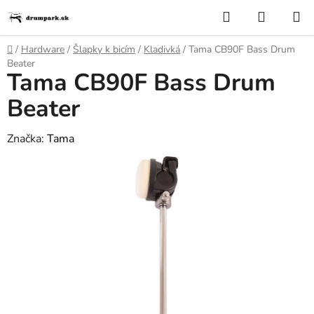
Prejsť
Hľadať
NÁKUP
na
KOŠÍK
obsah
Domov
/
Hardware
/
Šlapky k bicím
/
Kladivká
/
Tama CB90F Bass Drum
Beater
Tama CB90F Bass Drum
Beater
Značka:
Tama