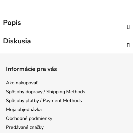
Popis
Diskusia
Z
á
Informácie pre vás
p
ä
Ako nakupovať
t
Spôsoby dopravy / Shipping Methods
i
Spôsoby platby / Payment Methods
e
Moja objednávka
Obchodné podmienky
Predávané značky