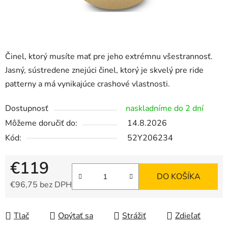
Činel, ktorý musíte mať pre jeho extrémnu všestrannosť.
Jasný, sústredene znejúci činel, ktorý je skvelý pre ride
patterny a má vynikajúce crashové vlastnosti.
Dostupnosť
naskladníme do 2 dní
Môžeme doručiť do:
14.8.2026
Kód:
52Y206234
€119
DO KOŠÍKA
€96,75 bez DPH
Jednotková cena:
Tlač
Opýtať sa
Strážiť
Zdieľať