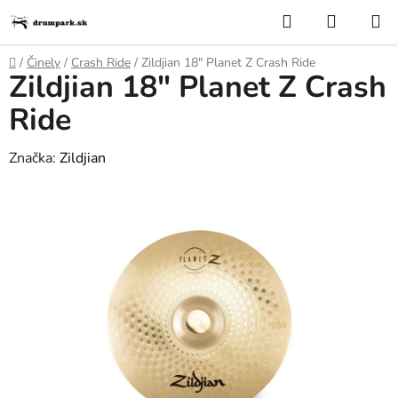
Prejsť
Hľadať
NÁKUP
na
KOŠÍK
obsah
Domov
/
Činely
/
Crash Ride
/
Zildjian 18" Planet Z Crash Ride
Zildjian 18" Planet Z Crash
Ride
Značka:
Zildjian