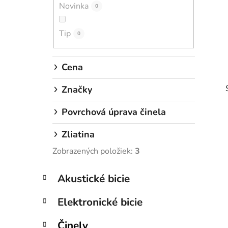
Novinka
e
0
l
Tip
0
Cena
Značky
Povrchová úprava činela
Zliatina
Zobrazených položiek:
3
i
K
Preskočiť
Akustické bicie
a
kategórie
t
Elektronické bicie
e
g
Činely
ó