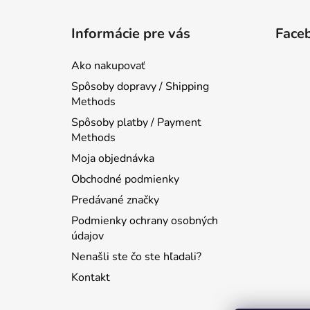
Z
á
Informácie pre vás
Face
p
ä
Ako nakupovať
t
Spôsoby dopravy / Shipping
i
Methods
e
Spôsoby platby / Payment
Methods
Moja objednávka
Obchodné podmienky
Predávané značky
Podmienky ochrany osobných
údajov
Nenašli ste čo ste hľadali?
Kontakt