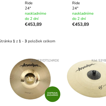
Ride
Ride
24"
24"
naskladníme
naskladníme
do 2 dní
do 2 dní
€453,89
€453,89
Stránka
1
z
1
-
3
položiek celkom
V
ý
Kód:
53YDTS24RDE
Kód:
53Y
p
s
p
r
DOPRAVA
ZADARMO
o
d