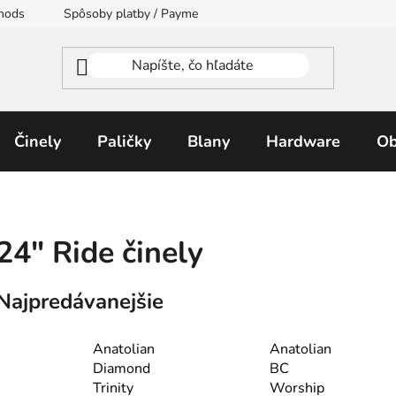
thods
Spôsoby platby / Payment Methods
Moja objednávka
Činely
Paličky
Blany
Hardware
Ob
24″ Ride činely
Najpredávanejšie
Anatolian
Anatolian
Diamond
BC
Trinity
Worship