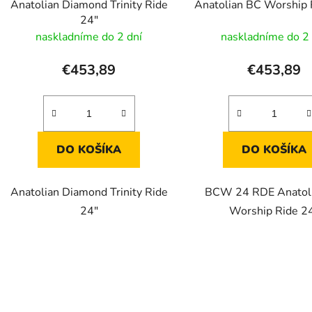
Anatolian Diamond Trinity Ride
Anatolian BC Worship 
u
24"
k
naskladníme do 2 dní
naskladníme do 2 
t
o
€453,89
€453,89
v
DO KOŠÍKA
DO KOŠÍKA
Anatolian Diamond Trinity Ride
BCW 24 RDE Anatol
24"
Worship Ride 2
O