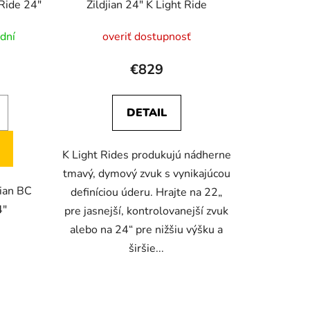
Ride 24"
Zildjian 24" K Light Ride
k
t
dní
overiť dostupnosť
o
v
€829
DETAIL
K Light Rides produkujú nádherne
tmavý, dymový zvuk s vynikajúcou
ian BC
definíciou úderu. Hrajte na 22„
4"
pre jasnejší, kontrolovanejší zvuk
alebo na 24“ pre nižšiu výšku a
širšie...