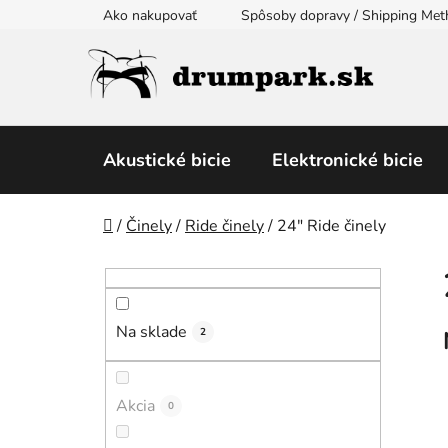
Prejsť
Ako nakupovať
Spôsoby dopravy / Shipping Me
na
obsah
Akustické bicie
Elektronické bicie
Domov
/
Činely
/
Ride činely
/
24″ Ride činely
B
o
č
Na sklade
n
2
ý
p
Akcia
0
a
n