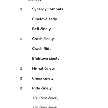
r
Synergy Cymbals
i
e
Činelové sady
Bell činely
Crash činely
Crash Ride
Efektové činely
Hi-hat činely
China činely
Ride činely
18″ Ride činely
19″ Ride činely