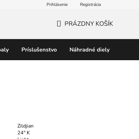
Prihlásenie
Registrácia
Obchodné podmienky
Predávané značky
Podmienky 
PRÁZDNY KOŠÍK
NÁKUPNÝ
KOŠÍK
aly
Príslušenstvo
Náhradné diely
Perku
Zildjian
24" K