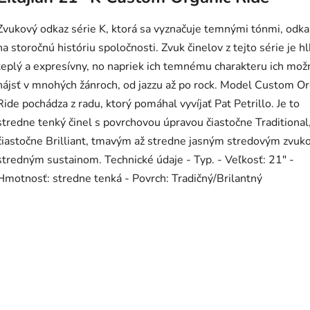
Zvukový odkaz série K, ktorá sa vyznačuje temnými tónmi, odka
na storočnú históriu spoločnosti. Zvuk činelov z tejto série je h
teplý a expresívny, no napriek ich temnému charakteru ich mož
nájsť v mnohých žánroch, od jazzu až po rock. Model Custom Or
Ride pochádza z radu, ktorý pomáhal vyvíjať Pat Petrillo. Je to
stredne tenký činel s povrchovou úpravou čiastočne Traditional
čiastočne Brilliant, tmavým až stredne jasným stredovým zvuk
stredným sustainom. Technické údaje - Typ. - Veľkosť: 21" -
Hmotnosť: stredne tenká - Povrch: Tradičný/Brilantný