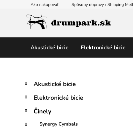
Prejsť
Ako nakupovať
Spôsoby dopravy / Shipping Me
na
obsah
Akustické bicie
Elektronické bicie
B
K
Preskočiť
Akustické bicie
a
kategórie
o
t
č
Elektronické bicie
e
n
g
ý
Činely
ó
p
r
Synergy Cymbals
i
a
e