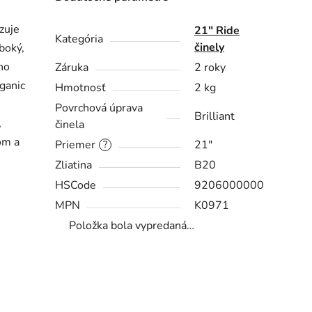
zuje
21″ Ride
Kategória
činely
lboký,
no
Záruka
2 roky
ganic
Hmotnosť
2 kg
Povrchová úprava
Brilliant
,
činela
om a
Priemer
21"
?
Zliatina
B20
HSCode
9206000000
MPN
K0971
Položka bola vypredaná…