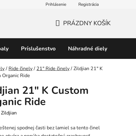
Prihlásenie
Registrácia
Obchodné podmienky
Predávané značky
Podmienky 
PRÁZDNY KOŠÍK
NÁKUPNÝ
KOŠÍK
aly
Príslušenstvo
Náhradné diely
Perku
v
ly
/
Ride činely
/
21″ Ride činely
/
Zildjian 21" K
 Organic Ride
djian 21" K Custom
anic Ride
:
Zildjian
eštenej spodnej časti bez lamiel sa tento činel