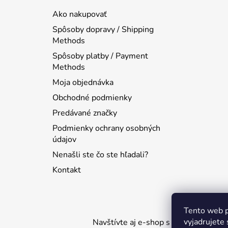
ä
Ako nakupovať
t
Spôsoby dopravy / Shipping
i
Methods
e
Spôsoby platby / Payment
Methods
Moja objednávka
Obchodné podmienky
Predávané značky
Podmienky ochrany osobných
údajov
Nenašli ste čo ste hľadali?
Kontakt
Tento web p
vyjadrujete 
Navštívte aj e-shop s etnickými hud