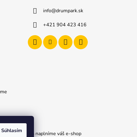
info
@
drumpark.sk
+421 904 423 416
rame
Súhlasím
gn – Upravíme a naplníme váš e-shop