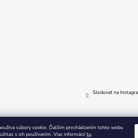
Sledovať na Instag
oužíva súbory cookie. Ďalším prechádzaním tohto webu
súhlas s ich používaním. Viac informácií
tu
.
obnými nástrojmi Drumbla.sk |
Tento web upravil onRock Desi