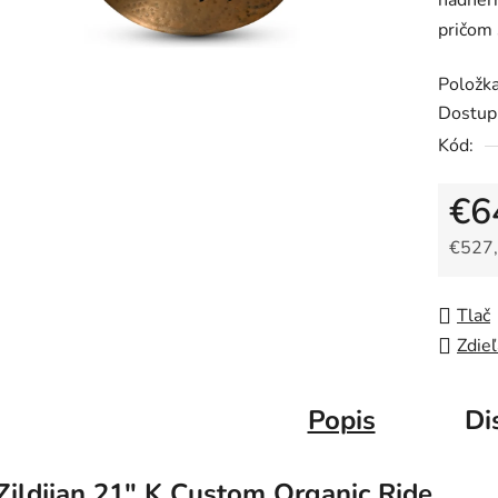
nádhern
pričom 
Položk
Dostup
Kód:
€6
€527,
Jedno
Tlač
Zdieľ
Popis
Di
Zildjian 21" K Custom Organic Ride