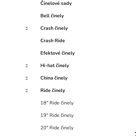
n
Činelové sady
e
Bell činely
l
Crash činely
Crash Ride
Efektové činely
Hi-hat činely
China činely
Ride činely
18″ Ride činely
19″ Ride činely
20″ Ride činely