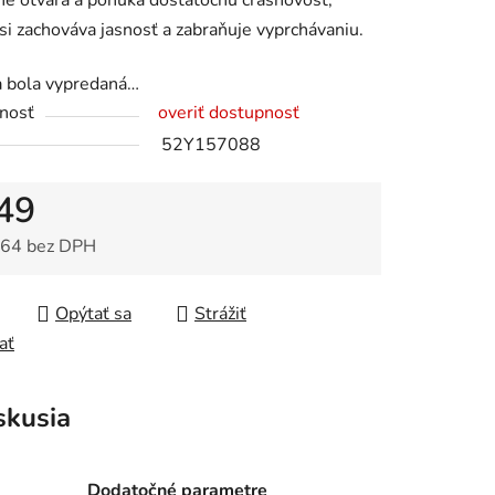
e otvára a ponúka dostatočnú crashovosť,
si zachováva jasnosť a zabraňuje vyprchávaniu.
a bola vypredaná…
nosť
overiť dostupnosť
52Y157088
49
64 bez DPH
tková cena:
Opýtať sa
Strážiť
ať
skusia
Dodatočné parametre