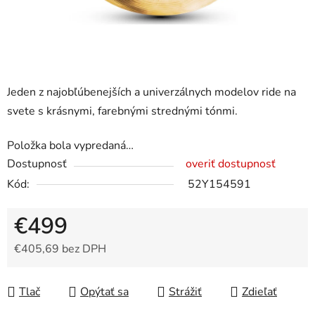
Jeden z najobľúbenejších a univerzálnych modelov ride na
svete s krásnymi, farebnými strednými tónmi.
Položka bola vypredaná…
Dostupnosť
overiť dostupnosť
Kód:
52Y154591
€499
€405,69 bez DPH
Jednotková cena:
Tlač
Opýtať sa
Strážiť
Zdieľať