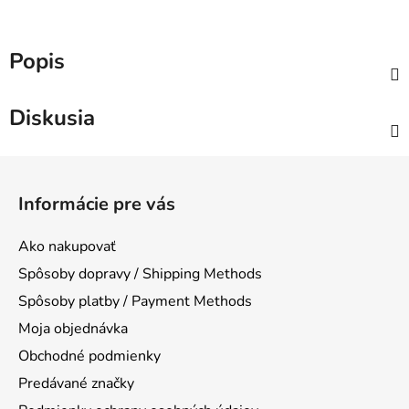
Popis
Diskusia
Z
á
Informácie pre vás
p
ä
Ako nakupovať
t
Spôsoby dopravy / Shipping Methods
i
Spôsoby platby / Payment Methods
e
Moja objednávka
Obchodné podmienky
Predávané značky