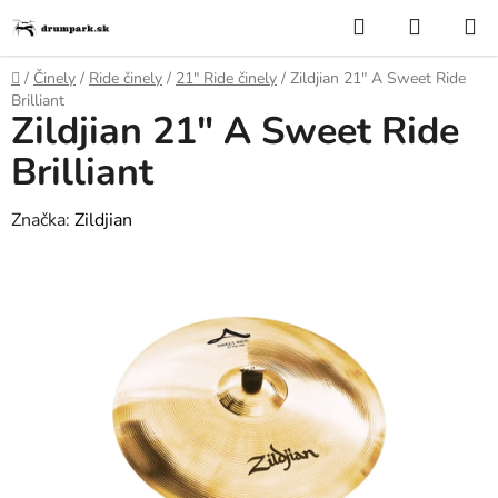
Prejsť
Hľadať
NÁKUP
na
KOŠÍK
obsah
Domov
/
Činely
/
Ride činely
/
21″ Ride činely
/
Zildjian 21" A Sweet Ride
Brilliant
Zildjian 21" A Sweet Ride
Brilliant
Značka:
Zildjian