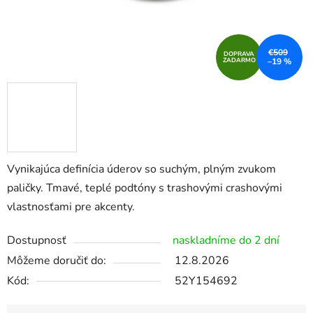
€509
DOPRAVA
ZADARMO
–19 %
Vynikajúca definícia úderov so suchým, plným zvukom
paličky. Tmavé, teplé podtóny s trashovými crashovými
vlastnosťami pre akcenty.
Dostupnosť
naskladníme do 2 dní
Môžeme doručiť do:
12.8.2026
Kód:
52Y154692