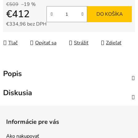
€509
–19 %
€412
DO KOŠÍKA
€334,96 bez DPH
Jednotková cena:
Tlač
Opýtať sa
Strážiť
Zdieľať
Popis
Diskusia
Z
á
Informácie pre vás
p
ä
Ako nakupovať