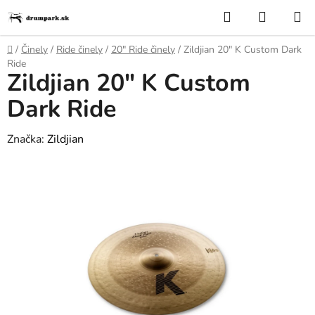
Prejsť
Hľadať
NÁKUP
na
KOŠÍK
obsah
Domov
/
Činely
/
Ride činely
/
20″ Ride činely
/
Zildjian 20" K Custom Dark
Ride
Zildjian 20" K Custom
Dark Ride
Značka:
Zildjian