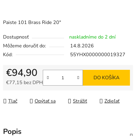
Paiste 101 Brass Ride 20"
Dostupnosť
naskladníme do 2 dní
Môžeme doručiť do:
14.8.2026
Kód:
55YHX0000000019327
€94,90
DO KOŠÍKA
€77,15 bez DPH
Jednotková cena:
Tlač
Opýtať sa
Strážiť
Zdieľať
Popis