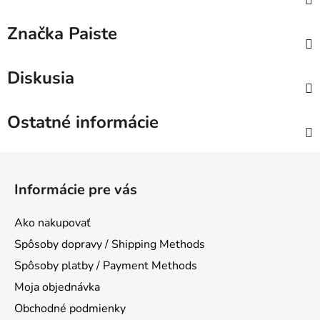
Značka
Paiste
Diskusia
Ostatné informácie
Z
á
Informácie pre vás
p
ä
Ako nakupovať
t
Spôsoby dopravy / Shipping Methods
i
Spôsoby platby / Payment Methods
e
Moja objednávka
Obchodné podmienky