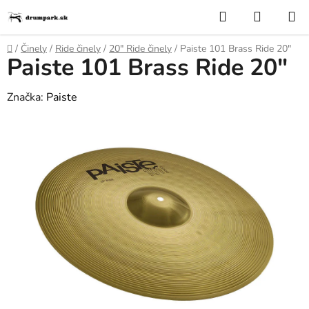
Prejsť
Hľadať
NÁKUP
na
KOŠÍK
obsah
Domov
/
Činely
/
Ride činely
/
20″ Ride činely
/
Paiste 101 Brass Ride 20"
Paiste 101 Brass Ride 20"
Značka:
Paiste