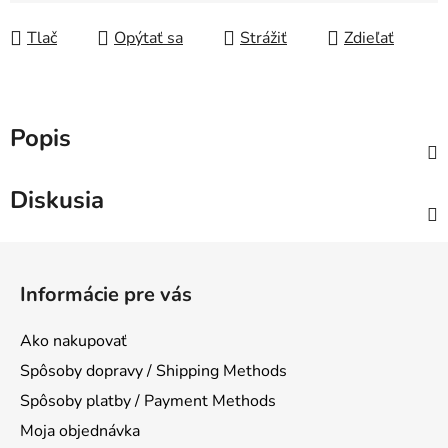
Jednotková cena:
Tlač
Opýtať sa
Strážiť
Zdieľať
Popis
Diskusia
Z
á
Informácie pre vás
p
ä
Ako nakupovať
t
Spôsoby dopravy / Shipping Methods
i
Spôsoby platby / Payment Methods
e
Moja objednávka