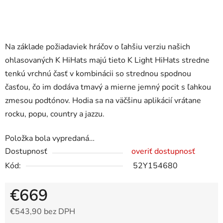
Na základe požiadaviek hráčov o ľahšiu verziu našich
ohlasovaných K HiHats majú tieto K Light HiHats stredne
tenkú vrchnú časť v kombinácii so strednou spodnou
časťou, čo im dodáva tmavý a mierne jemný pocit s ľahkou
zmesou podtónov. Hodia sa na väčšinu aplikácií vrátane
rocku, popu, country a jazzu.
Položka bola vypredaná…
Dostupnosť
overiť dostupnosť
Kód:
52Y154680
€669
€543,90 bez DPH