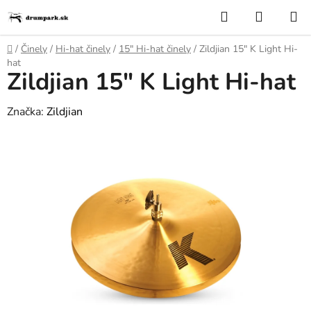
Prejsť
Hľadať
NÁKUP
na
KOŠÍK
obsah
Domov
/
Činely
/
Hi-hat činely
/
15″ Hi-hat či­ne­ly
/
Zildjian 15" K Light Hi-
hat
Zildjian 15" K Light Hi-hat
Značka:
Zildjian