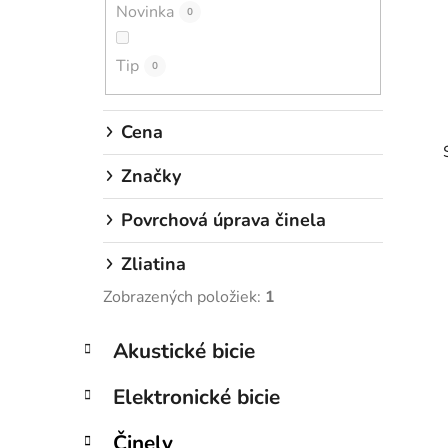
Novinka
e
0
l
Tip
0
Cena
Značky
Povrchová úprava činela
Zliatina
i
Zobrazených položiek:
1
K
Preskočiť
Akustické bicie
a
kategórie
t
Elektronické bicie
e
g
Činely
ó