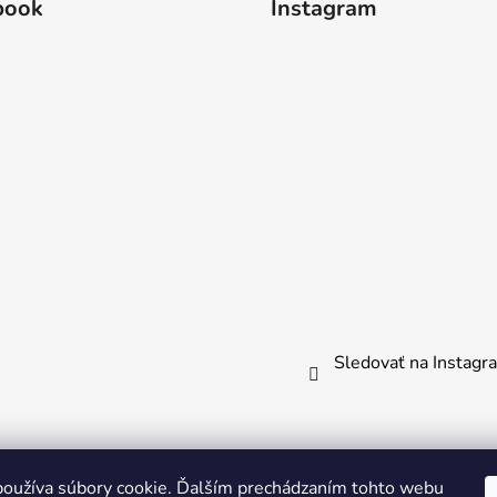
book
Instagram
Sledovať na Instag
oužíva súbory cookie. Ďalším prechádzaním tohto webu