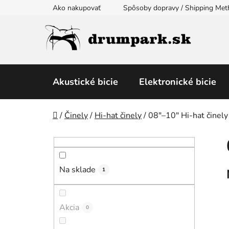
Prejsť
Ako nakupovať
Spôsoby dopravy / Shipping Me
na
obsah
Akustické bicie
Elektronické bicie
Domov
/
Činely
/
Hi-hat činely
/
08″–10″ Hi-hat či­ne­ly
B
o
č
Na sklade
n
1
ý
p
Akcia
0
a
n