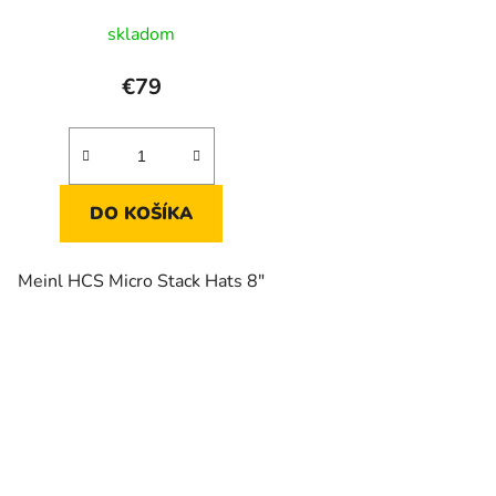
k
skladom
t
o
€79
v
DO KOŠÍKA
Meinl HCS Micro Stack Hats 8"
O
v
l
á
d
a