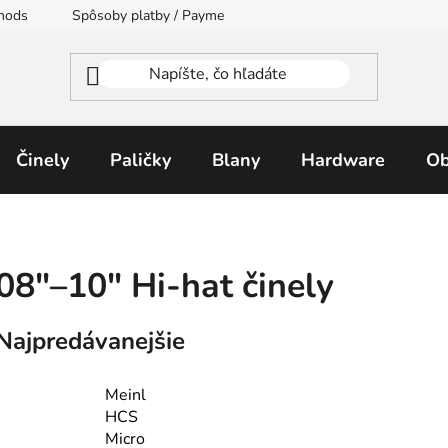
thods
Spôsoby platby / Payment Methods
Moja objednávka
Činely
Paličky
Blany
Hardware
Ob
08″–10″ Hi-hat či­ne­ly
Najpredávanejšie
Meinl
HCS
Micro