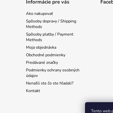
Informácie pre vás
Face
p
ä
Ako nakupovať
t
Spôsoby dopravy / Shipping
i
Methods
e
Spôsoby platby / Payment
Methods
Moja objednávka
Obchodné podmienky
Predávané značky
Podmienky ochrany osobných
údajov
Nenašli ste čo ste hľadali?
Kontakt
Tento web p