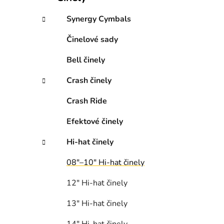
r
Synergy Cymbals
i
e
Činelové sady
Bell činely
Crash činely
Crash Ride
Efektové činely
Hi-hat činely
08″–10″ Hi-hat či­ne­ly
12″ Hi-hat či­ne­ly
13″ Hi-hat či­ne­ly
14″ Hi-hat či­ne­ly