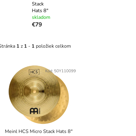
Stack
Hats 8"
skladom
€79
Stránka
1
z
1
-
1
položiek celkom
V
ý
Kód:
50Y110099
p
s
p
r
o
d
Meinl HCS Micro Stack Hats 8"
u