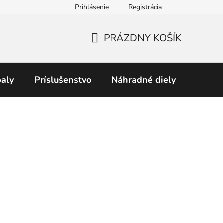
Prihlásenie
Registrácia
Obchodné podmienky
Predávané značky
Podmienky 
PRÁZDNY KOŠÍK
NÁKUPNÝ
KOŠÍK
aly
Príslušenstvo
Náhradné diely
Perku