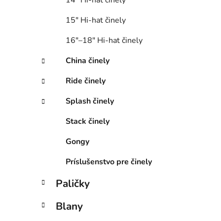
15″ Hi-hat či­ne­ly
16″–18″ Hi-hat činely
China činely
Ride činely
Splash činely
Stack činely
Gongy
Príslušenstvo pre činely
Paličky
Blany