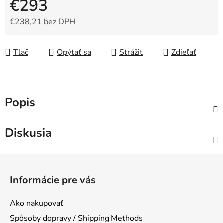
€293
€238,21 bez DPH
Jednotková cena:
Tlač
Opýtať sa
Strážiť
Zdieľať
Popis
Diskusia
Z
á
Informácie pre vás
p
ä
Ako nakupovať
t
Spôsoby dopravy / Shipping Methods