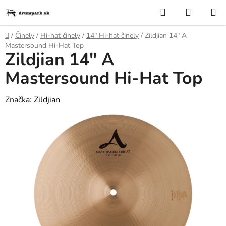
Prejsť
Hľadať
NÁKUP
na
KOŠÍK
obsah
Domov
/
Činely
/
Hi-hat činely
/
14″ Hi-hat či­ne­ly
/
Zildjian 14" A
Mastersound Hi-Hat Top
Zildjian 14" A
Mastersound Hi-Hat Top
Značka:
Zildjian