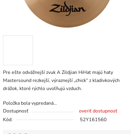
Pre ešte odvážnejší zvuk A Zildjian HiHat majú haty
Mastersound rezkejší, výraznejší „chick“ z kladivkových
drážok, ktoré rýchlo uvoľňujú vzduch.
Položka bola vypredaná…
Dostupnosť
overiť dostupnosť
Kód:
52Y161560