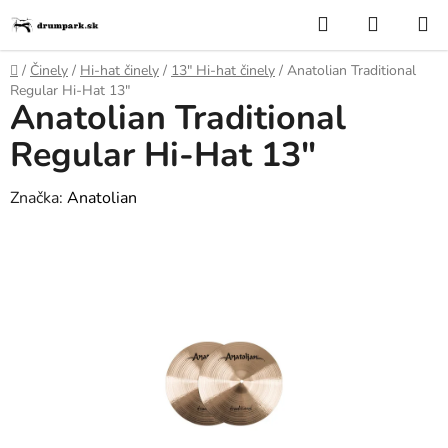
Prejsť
Hľadať
NÁKUP
na
KOŠÍK
obsah
Domov
/
Činely
/
Hi-hat činely
/
13″ Hi-hat či­ne­ly
/
Anatolian Traditional
Regular Hi-Hat 13"
Anatolian Traditional
Regular Hi-Hat 13"
Značka:
Anatolian