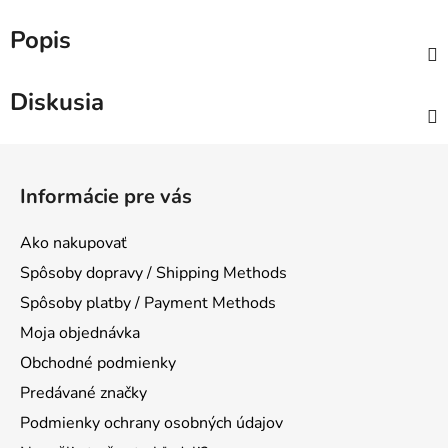
Popis
Diskusia
Z
á
Informácie pre vás
p
ä
Ako nakupovať
t
Spôsoby dopravy / Shipping Methods
i
Spôsoby platby / Payment Methods
e
Moja objednávka
Obchodné podmienky
Predávané značky
Podmienky ochrany osobných údajov