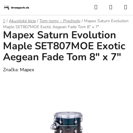
Prejsť
Hľadať
NÁKUP
na
KOŠÍK
obsah
Domov
/
Akustické bicie
/
Tom-tomy – Prechody
/
Mapex Saturn Evolution
Maple SET807MOE Exotic Aegean Fade Tom 8" x 7"
Mapex Saturn Evolution
Maple SET807MOE Exotic
Aegean Fade Tom 8" x 7"
Značka:
Mapex