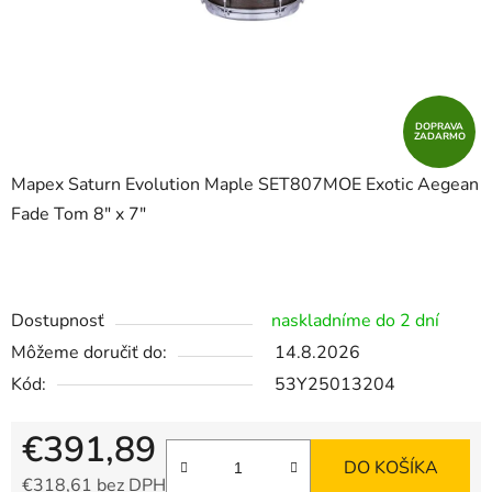
DOPRAVA
ZADARMO
Mapex Saturn Evolution Maple SET807MOE Exotic Aegean
Fade Tom 8" x 7"
Dostupnosť
naskladníme do 2 dní
Môžeme doručiť do:
14.8.2026
Kód:
53Y25013204
€391,89
DO KOŠÍKA
€318,61 bez DPH