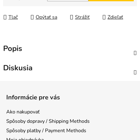
Jednotková cena:
Tlač
Opýtať sa
Strážiť
Zdieľať
Popis
Diskusia
Z
á
Informácie pre vás
p
ä
Ako nakupovať
t
Spôsoby dopravy / Shipping Methods
i
Spôsoby platby / Payment Methods
e