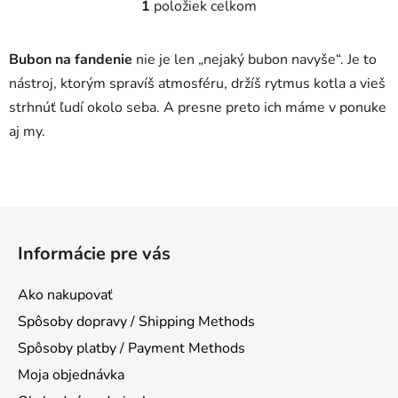
1
položiek celkom
O
v
l
Bubon na fandenie
nie je len „nejaký bubon navyše“. Je to
á
nástroj, ktorým spravíš atmosféru, držíš rytmus kotla a vieš
d
strhnúť ľudí okolo seba. A presne preto ich máme v ponuke
a
c
aj my.
i
e
p
r
Z
v
á
k
Informácie pre vás
p
y
ä
v
Ako nakupovať
t
ý
Spôsoby dopravy / Shipping Methods
p
i
i
Spôsoby platby / Payment Methods
e
s
Moja objednávka
u