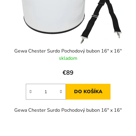
o
d
u
k
t
o
v
Gewa Chester Surdo Pochodový bubon 16" x 16"
skladom
€89
DO KOŠÍKA
Gewa Chester Surdo Pochodový bubon 16" x 16"