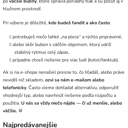
po
väčšie bubny
, ktoré spravia poriadny tlak a sú počuť aj v
hlučnom prostredí.
Pri výbere je dôležité,
kde budeš fandiť a ako často
:
potrebuješ niečo ľahké „na plece“ a rýchlo pripravené,
alebo skôr bubon s väčším objemom, ktorý udrží
stabilný rytmus celý zápas,
prípadne chceš riešenie pre viac ľudí (kotol/fanklub).
Ak si na e-shope nenašiel presne to, čo hľadáš, alebo práve
nevidíš nič skladom,
ozvi sa nám e-mailom alebo
telefonicky
. Často vieme dohľadať alternatívu, odporučiť
vhodnejší typ, alebo navrhnúť riešenie podľa rozpočtu a
použitia.
U nás sa vždy niečo nájde — či už menšie, alebo
väčšie.
🥁
Najpredávanejšie