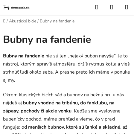
Prejsť
Hľadať
NÁKUP
na
KOŠÍK
obsah
Domov
/
Akustické bicie
/
Bubny na fandenie
Bubny na fandenie
Bubny na fandenie
nie sú len „nejaký bubon navyše“. Je to
nástroj, ktorým spravíš atmosféru, držíš rytmus kotla a vieš
strhnúť ľudí okolo seba. A presne preto ich máme v ponuke
aj my.
Okrem klasických bicích sád a bubnov na bežnú hru u nás
nájdeš aj
bubny vhodné na tribúnu, do fanklubu, na
zápasy, pochody či akcie vonku
. Keďže sme vyslovene
bubenícky obchod, máme prehľad a vieme, čo v praxi
funguje: od
menších bubnov, ktoré sú ľahké a skladné
, až