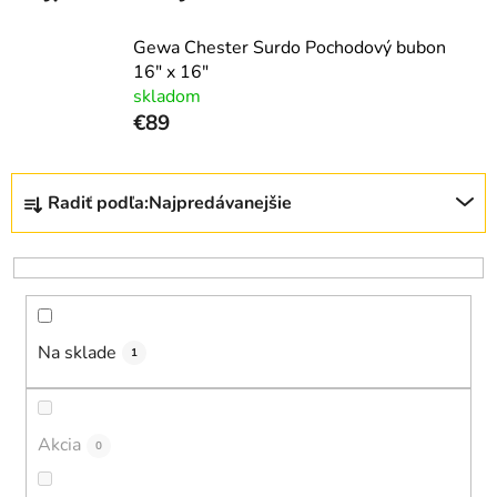
Gewa Chester Surdo Pochodový bubon
16" x 16"
skladom
€89
R
Radiť podľa:
Najpredávanejšie
a
d
e
n
i
Na sklade
e
1
p
r
o
Akcia
0
d