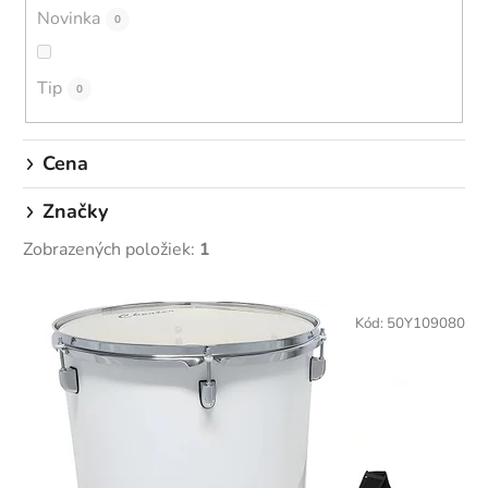
u
Novinka
0
k
t
o
Tip
0
v
Cena
Značky
Zobrazených položiek:
1
V
ý
Kód:
50Y109080
p
i
s
p
r