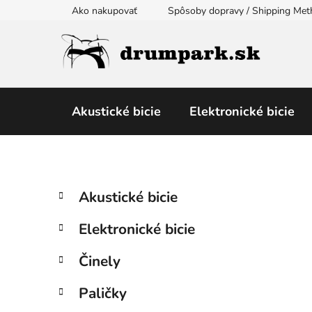
Prejsť
Ako nakupovať
Spôsoby dopravy / Shipping Me
na
obsah
Akustické bicie
Elektronické bicie
B
K
Preskočiť
Akustické bicie
a
kategórie
o
t
č
Elektronické bicie
e
n
g
ý
Činely
ó
p
r
Paličky
i
a
e