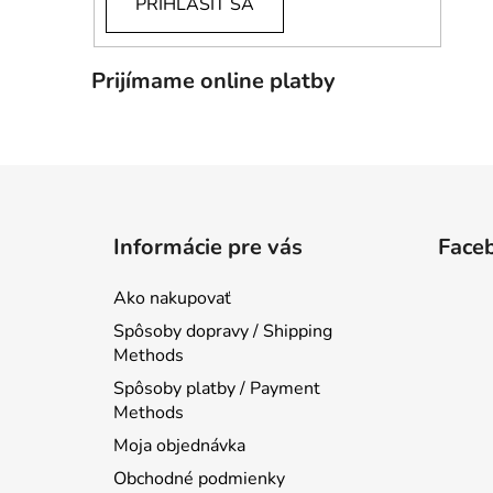
PRIHLÁSIŤ SA
Prijímame online platby
Z
á
Informácie pre vás
Face
p
ä
Ako nakupovať
t
Spôsoby dopravy / Shipping
i
Methods
e
Spôsoby platby / Payment
Methods
Moja objednávka
Obchodné podmienky