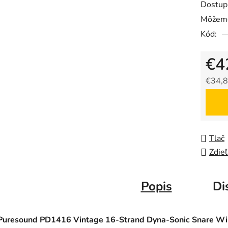
Dostup
Môžeme
Kód:
€4
€34,8
Jedno
Tlač
Zdieľ
Popis
Di
Puresound PD1416 Vintage 16-Strand Dyna-Sonic Snare Wi