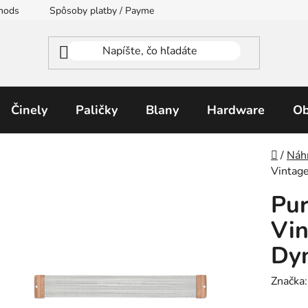
thods
Spôsoby platby / Payment Methods
Moja objednávka
Činely
Paličky
Blany
Hardware
Ob
Domo
/
Náh
Vintag
Pu
Vin
Dyn
Značka