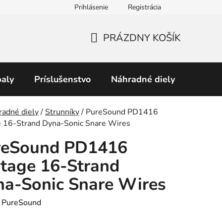
Prihlásenie
Registrácia
Obchodné podmienky
Predávané značky
Podmienky 
PRÁZDNY KOŠÍK
NÁKUPNÝ
KOŠÍK
aly
Príslušenstvo
Náhradné diely
Perku
v
radné diely
/
Strunníky
/
PureSound PD1416
e 16-Strand Dyna-Sonic Snare Wires
reSound PD1416
tage 16-Strand
a-Sonic Snare Wires
:
PureSound