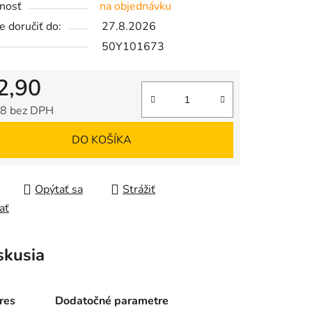
nosť
na objednávku
 doručiť do:
27.8.2026
50Y101673
2,90
8 bez DPH
tková cena:
DO KOŠÍKA
Opýtať sa
Strážiť
ať
skusia
res
Dodatočné parametre