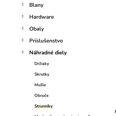
n
Blany
e
l
Hardware
Obaly
Príslušenstvo
Náhradné diely
Držiaky
Skrutky
Mušle
Obruče
Strunníky