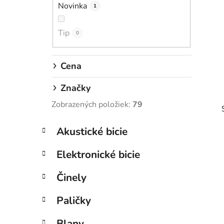
Novinka
e
1
l
Tip
0
Cena
Značky
Zobrazených položiek:
79
K
Preskočiť
Akustické bicie
a
kategórie
t
Elektronické bicie
e
g
Činely
i
ó
r
Paličky
i
e
Blany