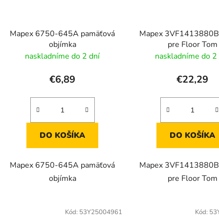
Mapex 6750-645A pamäťová
Mapex 3VF1413880B
objímka
pre Floor Tom
naskladníme do 2 dní
naskladníme do 2 
€6,89
€22,29
DO KOŠÍKA
DO KOŠÍKA
Mapex 6750-645A pamäťová
Mapex 3VF1413880B
objímka
pre Floor Tom
Kód:
53Y25004961
Kód:
53