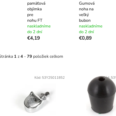
pamäťová
Gumová
objímka
noha na
pre
veľký
nohu FT
bubon
naskladníme
naskladníme
do 2 dní
do 2 dní
€4,19
€0,89
Stránka
1
z
4
-
79
položiek celkom
V
ý
Kód:
53Y25011852
Kód:
53
p
s
p
r