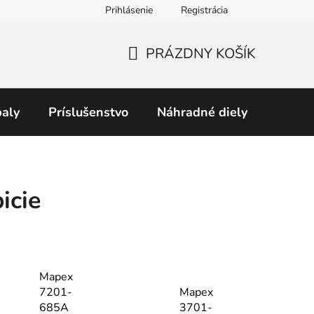
Prihlásenie
Registrácia
Obchodné podmienky
Predávané značky
Podmienky 
PRÁZDNY KOŠÍK
NÁKUPNÝ
KOŠÍK
aly
Príslušenstvo
Náhradné diely
Perku
icie
Mapex
7201-
Mapex
685A
3701-