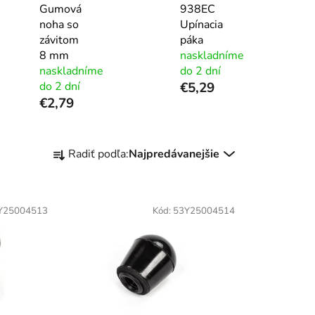
Gumová
938EC
noha so
Upínacia
závitom
páka
8 mm
naskladníme
naskladníme
do 2 dní
do 2 dní
€5,29
€2,79
R
Radiť podľa:
Najpredávanejšie
a
d
e
Y25004513
Kód:
53Y25004514
n
i
e
p
r
o