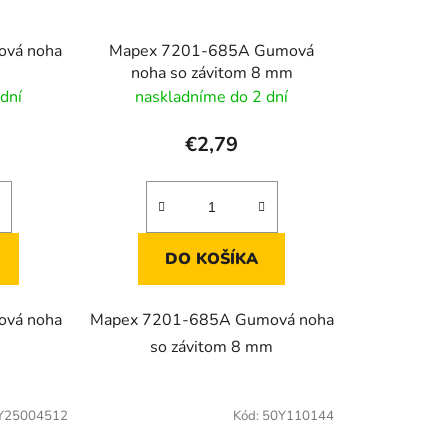
d
u
vá noha
Mapex 7201-685A Gumová
k
noha so závitom 8 mm
t
dní
naskladníme do 2 dní
o
v
€2,79
DO KOŠÍKA
vá noha
Mapex 7201-685A Gumová noha
so závitom 8 mm
Y25004512
Kód:
50Y110144