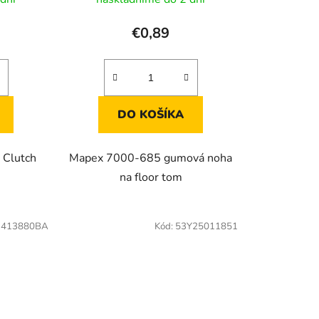
€0,89
DO KOŠÍKA
 Clutch
Mapex 7000-685 gumová noha
na floor tom
1413880BA
Kód:
53Y25011851