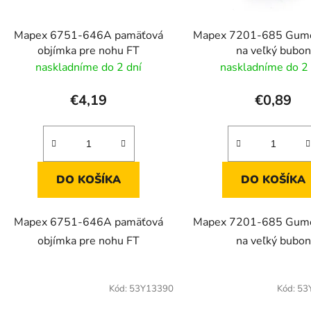
o
d
Mapex 6751-646A pamäťová
Mapex 7201-685 Gumo
u
objímka pre nohu FT
na veľký bubon
k
naskladníme do 2 dní
naskladníme do 2 
t
o
€4,19
€0,89
v
DO KOŠÍKA
DO KOŠÍKA
Mapex 6751-646A pamäťová
Mapex 7201-685 Gumo
objímka pre nohu FT
na veľký bubon
Kód:
53Y13390
Kód:
53