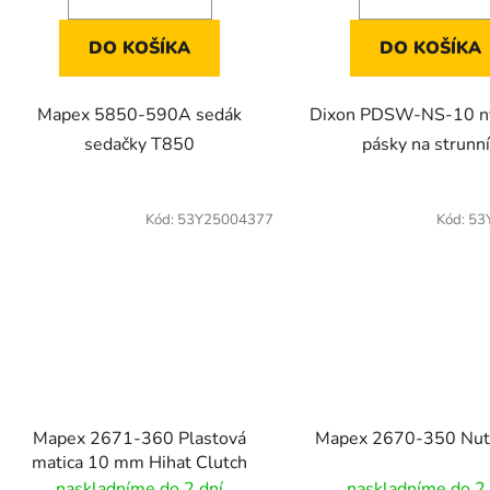
DO KOŠÍKA
DO KOŠÍKA
Mapex 5850-590A sedák
Dixon PDSW-NS-10 n
sedačky T850
pásky na strunn
Kód:
53Y25004377
Kód:
53
Mapex 2671-360 Plastová
Mapex 2670-350 Nut
matica 10 mm Hihat Clutch
naskladníme do 2 dní
naskladníme do 2 