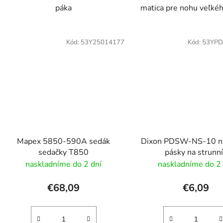
páka
matica pre nohu veľké
Kód:
53Y25014177
Kód:
53YP
Mapex 5850-590A sedák
Dixon PDSW-NS-10 n
sedačky T850
pásky na strunn
naskladníme do 2 dní
naskladníme do 2 
€68,09
€6,09