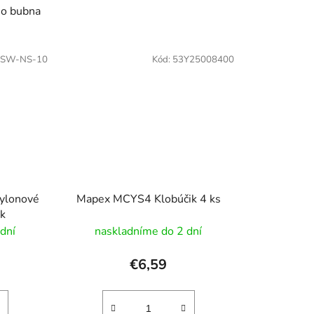
ho bubna
DSW-NS-10
Kód:
53Y25008400
ylonové
Mapex MCYS4 Klobúčik 4 ks
ík
dní
naskladníme do 2 dní
€6,59