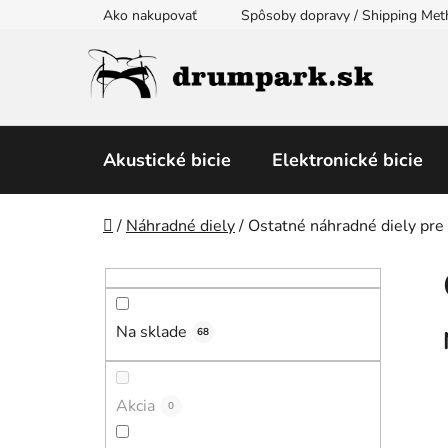
Prejsť
Ako nakupovať
Spôsoby dopravy / Shipping Me
na
obsah
Akustické bicie
Elektronické bicie
Domov
/
Náhradné diely
/
Ostatné náhradné diely pre 
B
o
č
Na sklade
n
68
ý
p
Akcia
0
a
n