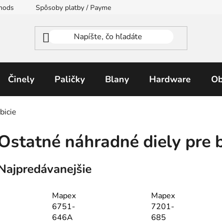
thods
Spôsoby platby / Payment Methods
Moja objednávka
Činely
Paličky
Blany
Hardware
Ob
bicie
Ostatné náhradné diely pre b
Najpredávanejšie
Mapex
Mapex
6751-
7201-
646A
685