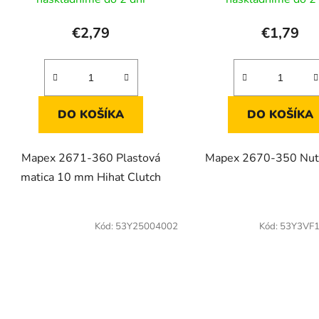
€2,79
€1,79
DO KOŠÍKA
DO KOŠÍKA
Mapex 2671-360 Plastová
Mapex 2670-350 Nut
matica 10 mm Hihat Clutch
Kód:
53Y25004002
Kód:
53Y3VF