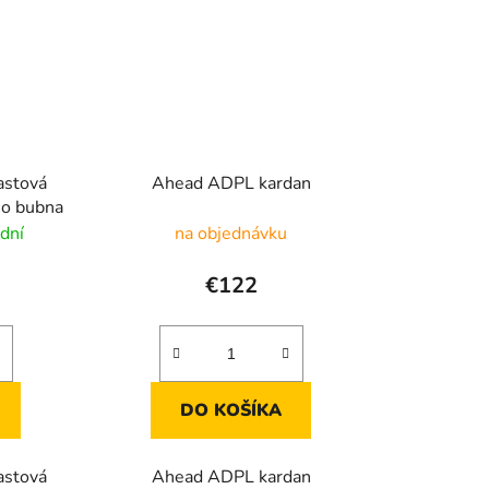
astová
Ahead ADPL kardan
ho bubna
dní
na objednávku
€122
DO KOŠÍKA
astová
Ahead ADPL kardan