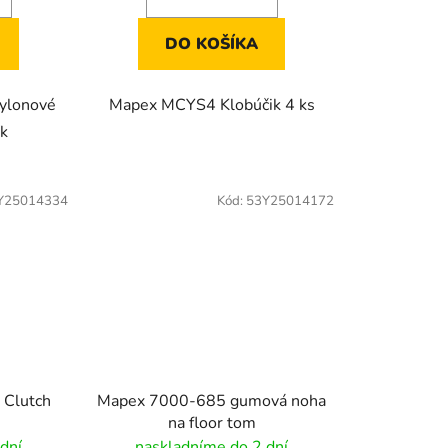
DO KOŠÍKA
ylonové
Mapex MCYS4 Klobúčik 4 ks
ík
Y25014334
Kód:
53Y25014172
 Clutch
Mapex 7000-685 gumová noha
na floor tom
dní
naskladníme do 2 dní