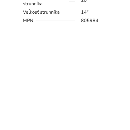
20
strunníka
Veĺkosť strunníka
14"
MPN
805984