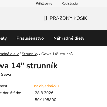
Prihlásenie
Registrácia
Obchodné podmienky
Predávané značky
Podmienky 
PRÁZDNY KOŠÍK
NÁKUPNÝ
KOŠÍK
aly
Príslušenstvo
Náhradné diely
Perku
v
radné diely
/
Strunníky
/
Gewa 14" strunník
a 14" strunník
:
Gewa
nosť
na objednávku
 doručiť do:
28.8.2026
50Y108800