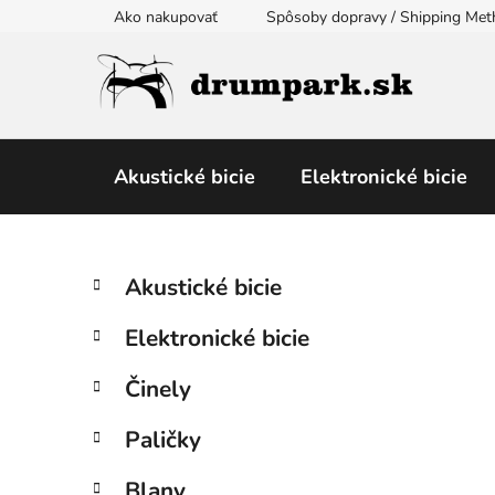
Prejsť
Ako nakupovať
Spôsoby dopravy / Shipping Me
na
obsah
Akustické bicie
Elektronické bicie
B
K
Preskočiť
Akustické bicie
a
kategórie
o
t
č
Elektronické bicie
e
n
g
ý
Činely
ó
p
r
Paličky
i
a
e
n
Blany