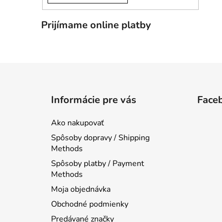
Prijímame online platby
Z
á
Informácie pre vás
Face
p
ä
Ako nakupovať
t
Spôsoby dopravy / Shipping
i
Methods
e
Spôsoby platby / Payment
Methods
Moja objednávka
Obchodné podmienky
Predávané značky