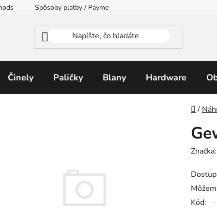
thods
Spôsoby platby / Payment Methods
Moja objednávka
Činely
Paličky
Blany
Hardware
Ob
Domo
/
Náh
Gew
Značka
Dostup
Môžeme
Kód: