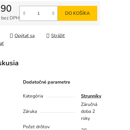
,90
DO KOŠÍKA
 bez DPH
tková cena:
Opýtať sa
Strážiť
ať
skusia
Dodatočné parametre
Kategória
Strunníky
Záručná
Záruka
doba 2
roky
Počet drôtov