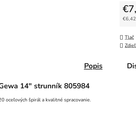
€7
€6,42
Jedno
Tlač
Zdieľ
Popis
Di
Gewa 14" strunník 805984
20 oceľových špirál a kvalitné spracovanie.