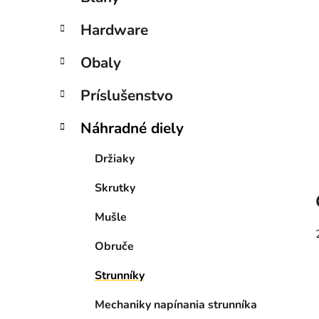
e
l
Hardware
Obaly
Príslušenstvo
Náhradné diely
Držiaky
Skrutky
Mušle
Obruče
Strunníky
Mechaniky napínania strunníka