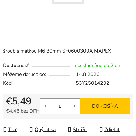
šroub s matkou M6 30mm SF0600300A MAPEX
Dostupnosť
naskladníme do 2 dní
Môžeme doručiť do:
14.8.2026
Kód:
53Y25014202
€5,49
DO KOŠÍKA
€4,46 bez DPH
Jednotková cena:
Tlač
Opýtať sa
Strážiť
Zdieľať