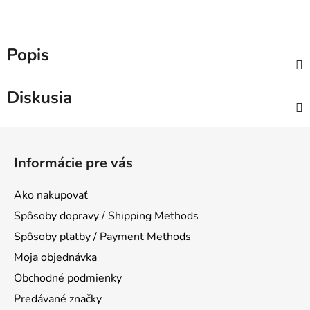
Popis
Diskusia
Z
á
Informácie pre vás
p
ä
Ako nakupovať
t
Spôsoby dopravy / Shipping Methods
i
Spôsoby platby / Payment Methods
e
Moja objednávka
Obchodné podmienky
Predávané značky