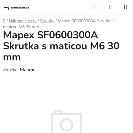
Prejsť
Hľadať
NÁKUP
na
KOŠÍK
obsah
Domov
/
Náhradné diely
/
Skrutky
/
Mapex SF0600300A Skrutka s
maticou M6 30 mm
Mapex SF0600300A
Skrutka s maticou M6 30
mm
Značka:
Mapex