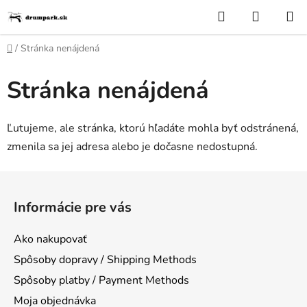
Prejsť
Hľadať
NÁKUP
na
KOŠÍK
obsah
Domov
/
Stránka nenájdená
Stránka nenájdená
Ľutujeme, ale stránka, ktorú hľadáte mohla byť odstránená,
zmenila sa jej adresa alebo je dočasne nedostupná.
Z
á
Informácie pre vás
p
ä
Ako nakupovať
t
Spôsoby dopravy / Shipping Methods
i
Spôsoby platby / Payment Methods
e
Moja objednávka