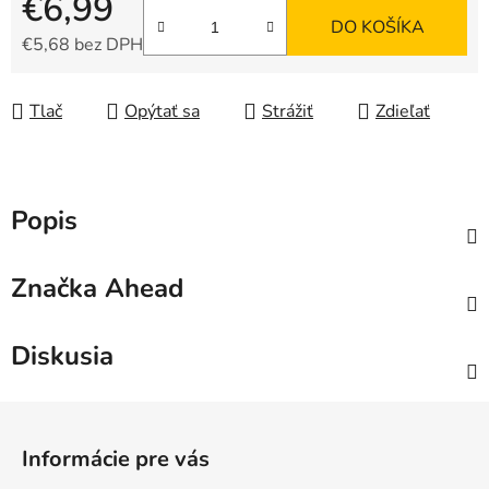
€6,99
DO KOŠÍKA
€5,68 bez DPH
Jednotková cena:
Tlač
Opýtať sa
Strážiť
Zdieľať
Popis
Značka
Ahead
Diskusia
Z
á
Informácie pre vás
p