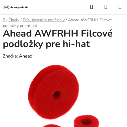
Prejsť
Hľadať
NÁKUP
na
KOŠÍK
obsah
Domov
/
Činely
/
Príslušenstvo pre činely
/
Ahead AWFRHH Filcové
podložky pre hi-hat
Ahead AWFRHH Filcové
podložky pre hi-hat
Značka:
Ahead