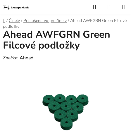
Prejsť
Hľadať
NÁKUP
na
KOŠÍK
obsah
Domov
/
Činely
/
Príslušenstvo pre činely
/
Ahead AWFGRN Green Filcové
podložky
Ahead AWFGRN Green
Filcové podložky
Značka:
Ahead