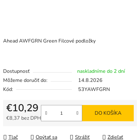
Ahead AWFGRN Green Filcové podložky
Dostupnosť
naskladníme do 2 dní
Môžeme doručiť do:
14.8.2026
Kód:
53YAWFGRN
€10,29
DO KOŠÍKA
€8,37 bez DPH
Jednotková cena:
Tlač
Opýtať sa
Strážiť
Zdieľať