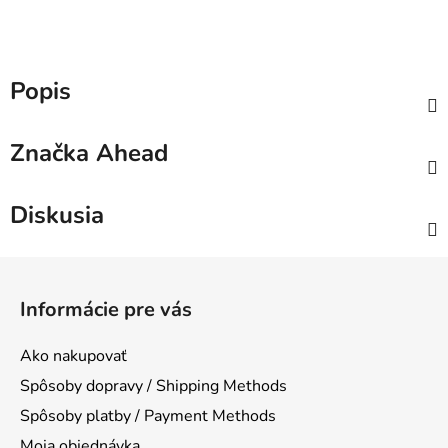
Popis
Značka
Ahead
Diskusia
Z
á
Informácie pre vás
p
ä
Ako nakupovať
t
Spôsoby dopravy / Shipping Methods
i
Spôsoby platby / Payment Methods
e
Moja objednávka