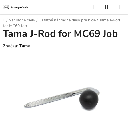
Prejsť
Hľadať
NÁKUP
na
KOŠÍK
obsah
Domov
/
Náhradné diely
/
Ostatné náhradné diely pre bicie
/
Tama J-Rod
for MC69 Job
Tama J-Rod for MC69 Job
Značka:
Tama