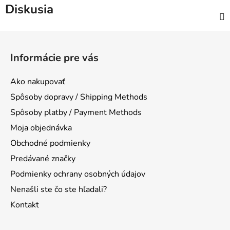
Diskusia
Z
á
Informácie pre vás
p
ä
Ako nakupovať
t
Spôsoby dopravy / Shipping Methods
i
Spôsoby platby / Payment Methods
e
Moja objednávka
Obchodné podmienky
Predávané značky
Podmienky ochrany osobných údajov
Nenašli ste čo ste hľadali?
Kontakt