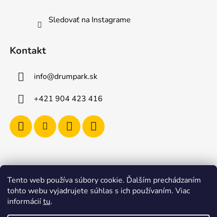
Sledovať na Instagrame
Kontakt
info
@
drumpark.sk
+421 904 423 416
Tento web používa súbory cookie. Ďalším prechádzaním
Navštívte aj e-shop s etnickými hudobnými nástrojmi
tohto webu vyjadrujete súhlas s ich používaním. Viac
Drumbla.sk |
informácií
tu
.
Tento web upravil onRock Design – Upravíme a
naplníme váš e-shop