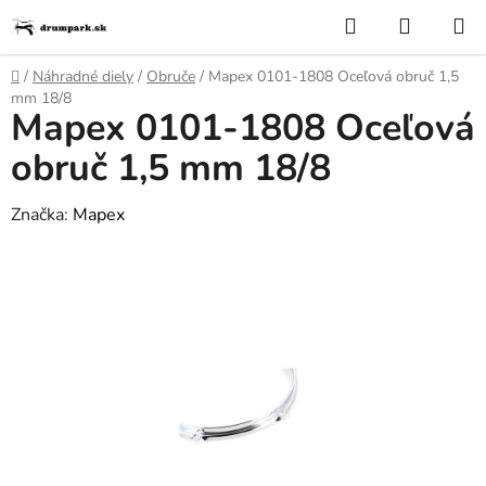
Prejsť
Hľadať
NÁKUP
na
KOŠÍK
obsah
Domov
/
Náhradné diely
/
Obruče
/
Mapex 0101-1808 Oceľová obruč 1,5
mm 18/8
Mapex 0101-1808 Oceľová
obruč 1,5 mm 18/8
Značka:
Mapex