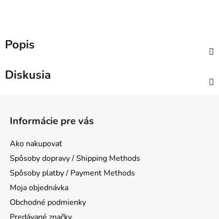
Popis
Diskusia
Z
á
Informácie pre vás
p
ä
Ako nakupovať
t
Spôsoby dopravy / Shipping Methods
i
Spôsoby platby / Payment Methods
e
Moja objednávka
Obchodné podmienky
Predávané značky