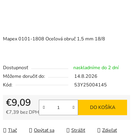
Mapex 0101-1808 Oceľová obruč 1,5 mm 18/8
Dostupnosť
naskladníme do 2 dní
Môžeme doručiť do:
14.8.2026
Kód:
53Y25004145
€9,09
DO KOŠÍKA
€7,39 bez DPH
Jednotková cena:
Tlač
Opýtať sa
Strážiť
Zdieľať