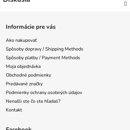
Z
á
Informácie pre vás
p
ä
Ako nakupovať
t
Spôsoby dopravy / Shipping Methods
i
Spôsoby platby / Payment Methods
e
Moja objednávka
Obchodné podmienky
Predávané značky
Podmienky ochrany osobných údajov
Nenašli ste čo ste hľadali?
Kontakt
Facebook