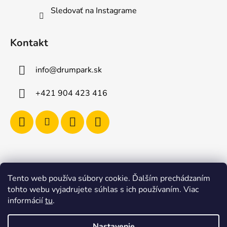
Sledovať na Instagrame
Kontakt
info
@
drumpark.sk
+421 904 423 416
Tento web používa súbory cookie. Ďalším prechádzaním
Navštívte aj e-shop s etnickými hudobnými nástrojmi
tohto webu vyjadrujete súhlas s ich používaním. Viac
Drumbla.sk |
informácií
tu
.
Tento web upravil onRock Design – Upravíme a
naplníme váš e-shop
Nastavenie