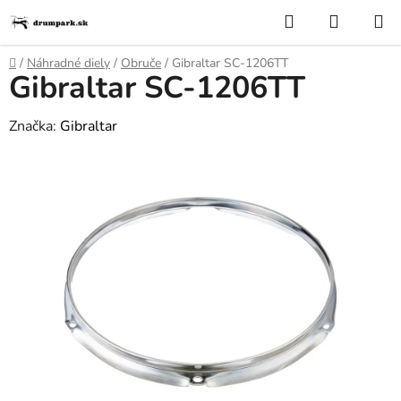
Prejsť
Hľadať
NÁKUP
na
KOŠÍK
obsah
Domov
/
Náhradné diely
/
Obruče
/
Gibraltar SC-1206TT
Gibraltar SC-1206TT
Značka:
Gibraltar