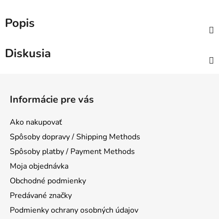
Popis
Diskusia
Z
á
Informácie pre vás
p
ä
Ako nakupovať
t
Spôsoby dopravy / Shipping Methods
i
Spôsoby platby / Payment Methods
e
Moja objednávka
Obchodné podmienky
Predávané značky
Podmienky ochrany osobných údajov