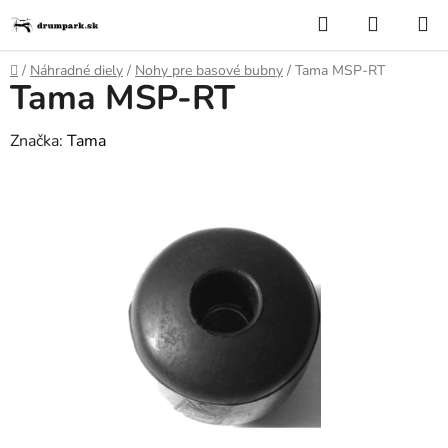
Prejsť
Hľadať
NÁKUP
na
KOŠÍK
obsah
Domov
/
Náhradné diely
/
Nohy pre basové bubny
/
Tama MSP-RT
Tama MSP-RT
Značka:
Tama