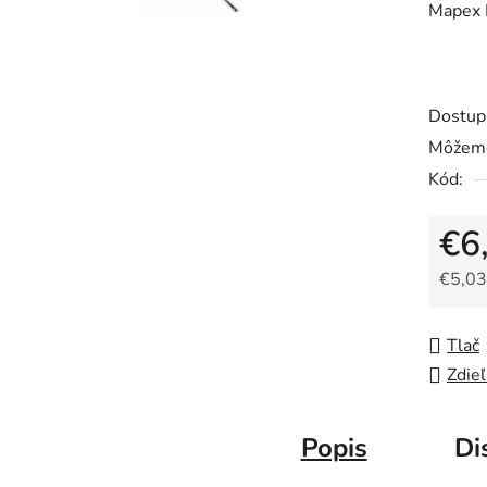
Mapex 
Dostup
Môžeme
Kód:
€6
€5,03
Jedno
Tlač
Zdieľ
Popis
Di