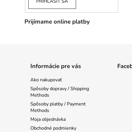
PRIHLÁSIŤ SA
Prijímame online platby
Z
á
Informácie pre vás
Face
p
ä
Ako nakupovať
t
Spôsoby dopravy / Shipping
i
Methods
e
Spôsoby platby / Payment
Methods
Moja objednávka
Obchodné podmienky