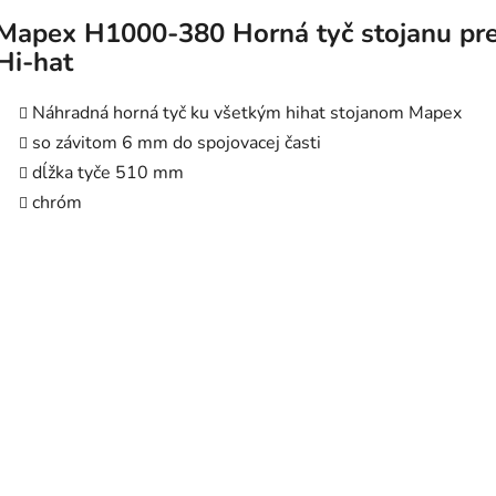
Mapex H1000-380 Horná tyč stojanu pr
Hi-hat
Náhradná horná tyč ku všetkým hihat stojanom Mapex
so závitom 6 mm do spojovacej časti
dĺžka tyče 510 mm
chróm