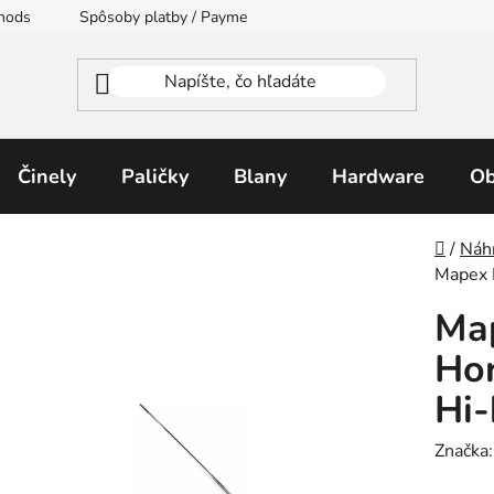
thods
Spôsoby platby / Payment Methods
Moja objednávka
Činely
Paličky
Blany
Hardware
Ob
Domo
/
Náh
Mapex 
Ma
Hor
Hi-
Značka