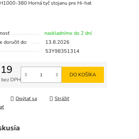
H1000-380 Horná tyč stojanu pre Hi-hat
nosť
naskladníme do 2 dní
 doručiť do:
13.8.2026
53Y98351314
,19
DO KOŠÍKA
 bez DPH
tková cena:
Opýtať sa
Strážiť
ať
skusia