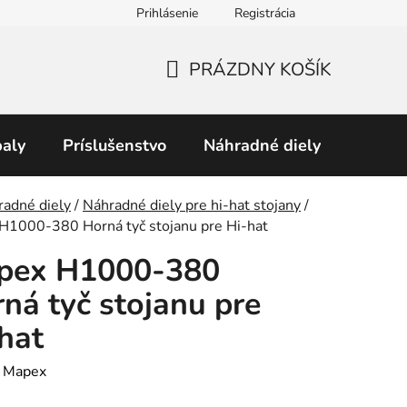
Prihlásenie
Registrácia
Obchodné podmienky
Predávané značky
Podmienky 
PRÁZDNY KOŠÍK
NÁKUPNÝ
KOŠÍK
aly
Príslušenstvo
Náhradné diely
Perku
v
radné diely
/
Náhradné diely pre hi-hat stojany
/
H1000-380 Horná tyč stojanu pre Hi-hat
pex H1000-380
ná tyč stojanu pre
hat
:
Mapex