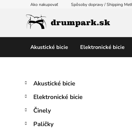
Prejsť
Ako nakupovať
Spôsoby dopravy / Shipping Me
na
obsah
Akustické bicie
Elektronické bicie
B
K
Preskočiť
Akustické bicie
a
kategórie
o
t
č
Elektronické bicie
e
n
g
ý
Činely
ó
p
r
Paličky
i
a
e