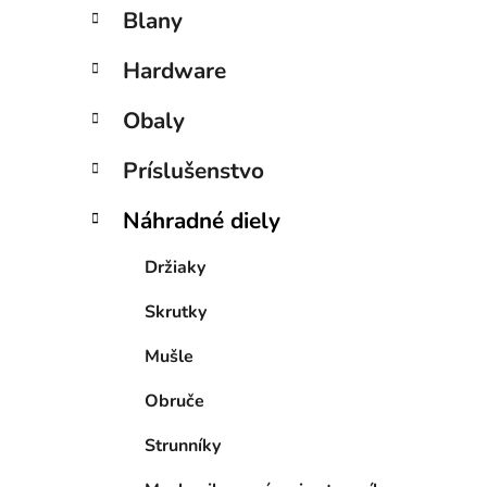
n
Blany
e
l
Hardware
Obaly
Príslušenstvo
Náhradné diely
Držiaky
Skrutky
Mušle
Obruče
Strunníky