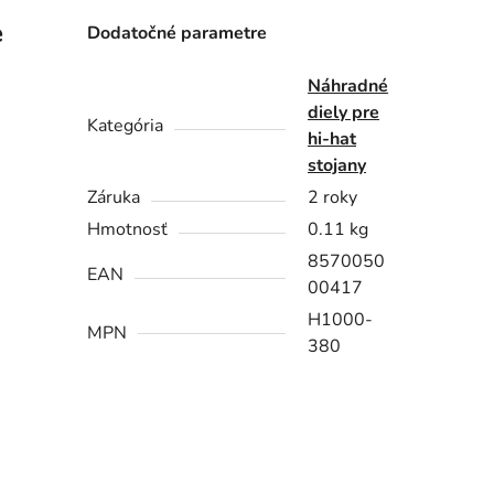
e
Dodatočné parametre
Náhradné
diely pre
Kategória
hi-hat
stojany
Záruka
2 roky
Hmotnosť
0.11 kg
8570050
EAN
00417
H1000-
MPN
380