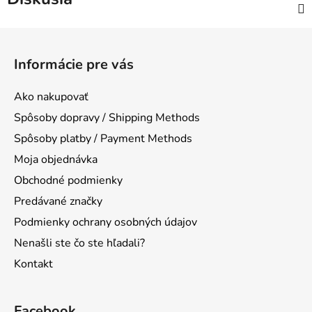
Z
á
Informácie pre vás
p
ä
Ako nakupovať
t
Spôsoby dopravy / Shipping Methods
i
Spôsoby platby / Payment Methods
e
Moja objednávka
Obchodné podmienky
Predávané značky
Podmienky ochrany osobných údajov
Nenašli ste čo ste hľadali?
Kontakt
Facebook