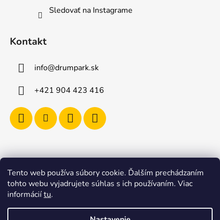
Sledovať na Instagrame
Kontakt
info
@
drumpark.sk
+421 904 423 416
Tento web používa súbory cookie. Ďalším prechádzaním
Navštívte aj e-shop s etnickými hudobnými nástrojmi
tohto webu vyjadrujete súhlas s ich používaním. Viac
Drumbla.sk |
informácií
tu
.
Tento web upravil onRock Design – Upravíme a
naplníme váš e-shop
Nastavenie