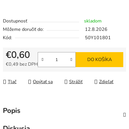
Dostupnosť
skladom
Môžeme doručiť do:
12.8.2026
Kód:
50Y101801
€0,60
DO KOŠÍKA
€0,49 bez DPH
Jednotková cena:
Tlač
Opýtať sa
Strážiť
Zdieľať
Popis
Diskusia