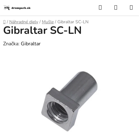
Prejsť
Hľadať
NÁKUP
na
KOŠÍK
obsah
Domov
/
Náhradné diely
/
Mušle
/
Gibraltar SC-LN
Gibraltar SC-LN
Značka:
Gibraltar