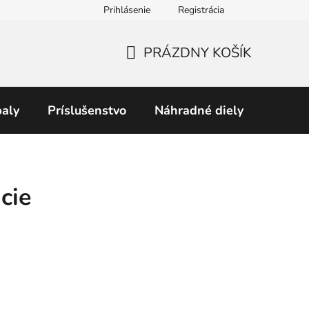
Prihlásenie
Registrácia
Obchodné podmienky
Predávané značky
Podmienky 
PRÁZDNY KOŠÍK
NÁKUPNÝ
KOŠÍK
aly
Príslušenstvo
Náhradné diely
Perku
cie