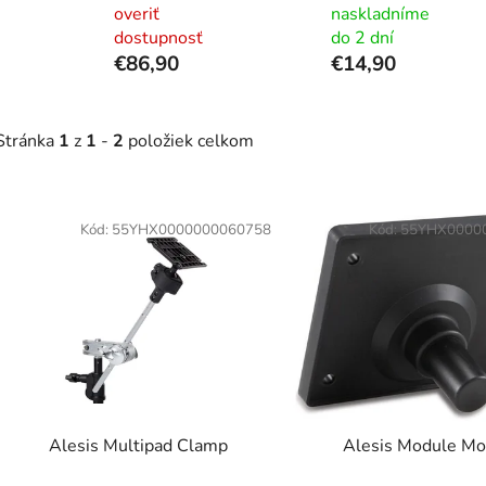
overiť
naskladníme
dostupnosť
do 2 dní
€86,90
€14,90
Stránka
1
z
1
-
2
položiek celkom
V
ý
Kód:
55YHX0000000060758
Kód:
55YHX0000
p
s
p
r
o
d
Alesis Multipad Clamp
Alesis Module Mo
u