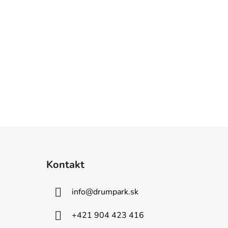
Kontakt
info
@
drumpark.sk
+421 904 423 416