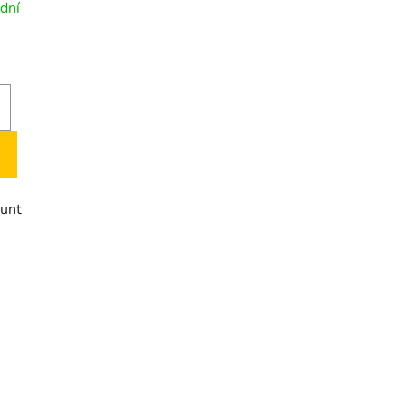
t
dní
o
v
unt