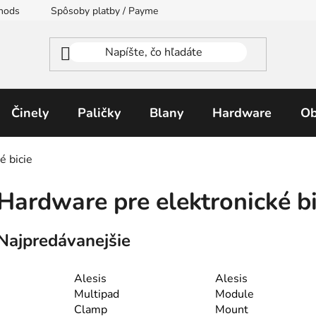
thods
Spôsoby platby / Payment Methods
Moja objednávka
Činely
Paličky
Blany
Hardware
Ob
é bicie
Hardware pre elektronické bi
Najpredávanejšie
Alesis
Alesis
Multipad
Module
Clamp
Mount