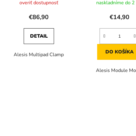
k
overiť dostupnosť
naskladníme do 2 
t
o
€86,90
€14,90
v
DETAIL
DO KOŠÍKA
Alesis Multipad Clamp
Alesis Module Mo
O
v
l
á
d
a
c