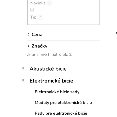
Novinka
e
0
l
Tip
0
Cena
Značky
Zobrazených položiek:
2
K
Preskočiť
Akustické bicie
i
a
kategórie
t
Elektronické bicie
e
g
Elektronické bicie sady
ó
r
Moduly pre elektronické bicie
i
e
Pady pre elektronické bicie