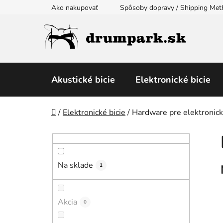
Prejsť
Ako nakupovať
Spôsoby dopravy / Shipping Me
na
obsah
Akustické bicie
Elektronické bicie
Domov
/
Elektronické bicie
/
Hardware pre elektronick
B
o
č
Na sklade
n
1
ý
p
Akcia
0
a
n