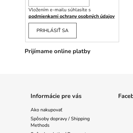
Vložením e-mailu súhlasíte s
podmienkami ochrany osobných údajov
PRIHLÁSIŤ SA
Prijímame online platby
Z
á
Informácie pre vás
Face
p
ä
Ako nakupovať
t
Spôsoby dopravy / Shipping
i
Methods
e