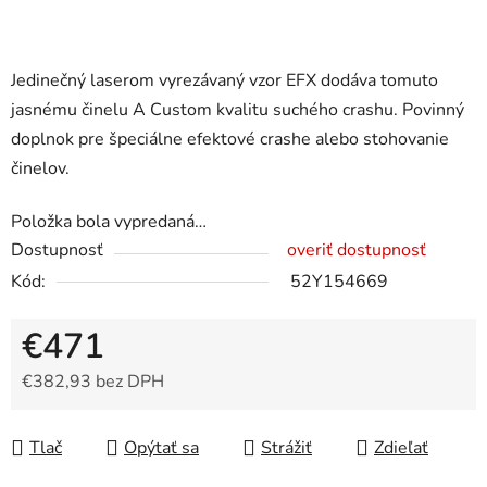
Jedinečný laserom vyrezávaný vzor EFX dodáva tomuto
jasnému činelu A Custom kvalitu suchého crashu. Povinný
doplnok pre špeciálne efektové crashe alebo stohovanie
činelov.
Položka bola vypredaná…
Dostupnosť
overiť dostupnosť
Kód:
52Y154669
€471
€382,93 bez DPH
Jednotková cena:
Tlač
Opýtať sa
Strážiť
Zdieľať