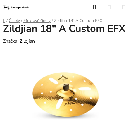
Prejsť
Hľadať
NÁKUP
na
KOŠÍK
obsah
Domov
/
Činely
/
Efektové činely
/
Zildjian 18" A Custom EFX
Zildjian 18" A Custom EFX
Značka:
Zildjian