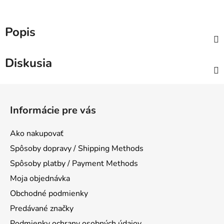
Popis
Diskusia
Z
á
Informácie pre vás
p
ä
Ako nakupovať
t
Spôsoby dopravy / Shipping Methods
i
Spôsoby platby / Payment Methods
e
Moja objednávka
Obchodné podmienky
Predávané značky
Podmienky ochrany osobných údajov