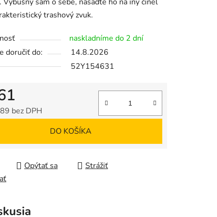
 Výbušný sám o sebe, nasaďte ho na iný činel
rakteristický trashový zvuk.
nosť
naskladníme do 2 dní
 doručiť do:
14.8.2026
52Y154631
61
89 bez DPH
tková cena:
DO KOŠÍKA
Opýtať sa
Strážiť
ať
skusia