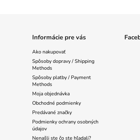
Z
á
Informácie pre vás
Face
p
ä
Ako nakupovať
t
Spôsoby dopravy / Shipping
i
Methods
e
Spôsoby platby / Payment
Methods
Moja objednávka
Obchodné podmienky
Predávané značky
Podmienky ochrany osobných
údajov
Nenašli ste čo ste hľadali?