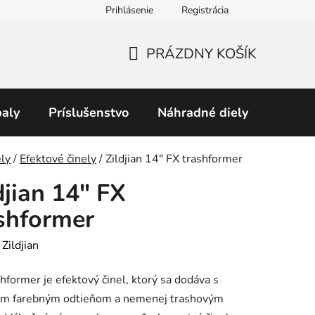
Prihlásenie
Registrácia
Obchodné podmienky
Predávané značky
Podmienky 
PRÁZDNY KOŠÍK
NÁKUPNÝ
KOŠÍK
aly
Príslušenstvo
Náhradné diely
Perku
v
ly
/
Efektové činely
/
Zildjian 14" FX trashformer
djian 14" FX
shformer
:
Zildjian
hformer je efektový činel, ktorý sa dodáva s
ým farebným odtieňom a nemenej trashovým