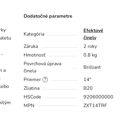
Dodatočné parametre
rky
Efektové
Kategória
činely
paletu
Záruka
2 roky
 -
Hmotnosť
0.8 kg
Povrchová úprava
Brilliant
m a
činela
e
Priemer
14"
?
alebo
Zliatina
B20
HSCode
9206000000
nitým
MPN
ZXT14TRF