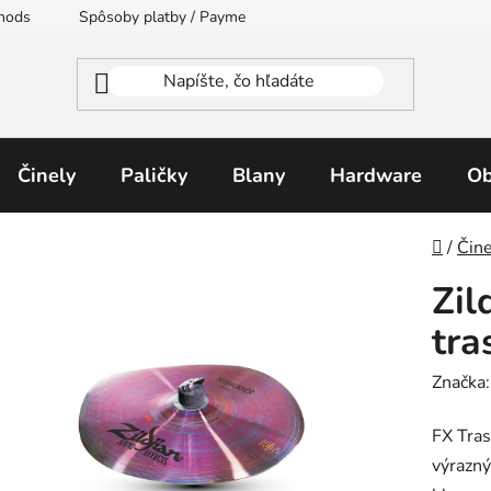
thods
Spôsoby platby / Payment Methods
Moja objednávka
Činely
Paličky
Blany
Hardware
Ob
Domo
/
Čine
Zil
tra
Značka
FX Tras
výrazn