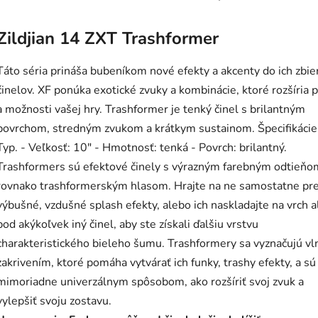
Zildjian 14 ZXT Trashformer
Táto séria prináša bubeníkom nové efekty a akcenty do ich zbie
činelov. XF ponúka exotické zvuky a kombinácie, ktoré rozšíria 
a možnosti vašej hry. Trashformer je tenký činel s brilantným
povrchom, stredným zvukom a krátkym sustainom. Špecifikácie
Typ. - Veľkosť: 10" - Hmotnosť: tenká - Povrch: brilantný.
Trashformers sú efektové činely s výrazným farebným odtieňo
rovnako trashformerským hlasom. Hrajte na ne samostatne pr
výbušné, vzdušné splash efekty, alebo ich naskladajte na vrch 
pod akýkoľvek iný činel, aby ste získali ďalšiu vrstvu
charakteristického bieleho šumu. Trashformery sa vyznačujú vl
zakrivením, ktoré pomáha vytvárať ich funky, trashy efekty, a sú
mimoriadne univerzálnym spôsobom, ako rozšíriť svoj zvuk a
vylepšiť svoju zostavu.