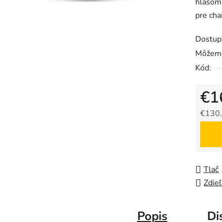
hlasom.
pre cha
Dostup
Môžeme
Kód:
€1
€130,
Jedno
Tlač
Zdieľ
Popis
Di