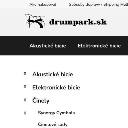
Prejsť
Ako nakupovať
Spôsoby dopravy / Shipping Me
na
obsah
Akustické bicie
Elektronické bicie
B
K
Preskočiť
Akustické bicie
a
kategórie
o
t
č
Elektronické bicie
e
n
g
ý
Činely
ó
p
r
Synergy Cymbals
i
a
e
n
Činelové sady