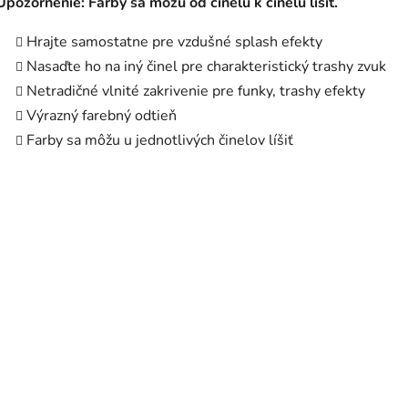
Upozornenie: Farby sa môžu od činelu k činelu líšiť.
Hrajte samostatne pre vzdušné splash efekty
Nasaďte ho na iný činel pre charakteristický trashy zvuk
Netradičné vlnité zakrivenie pre funky, trashy efekty
Výrazný farebný odtieň
Farby sa môžu u jednotlivých činelov líšiť