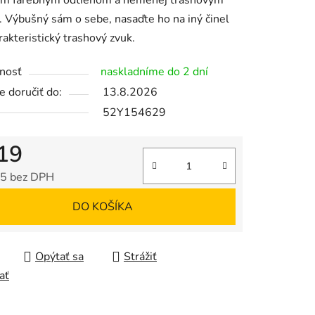
ým farebným odtieňom a nemenej trashovým
 Výbušný sám o sebe, nasaďte ho na iný činel
rakteristický trashový zvuk.
nosť
naskladníme do 2 dní
 doručiť do:
13.8.2026
52Y154629
19
5 bez DPH
tková cena:
DO KOŠÍKA
Opýtať sa
Strážiť
ať