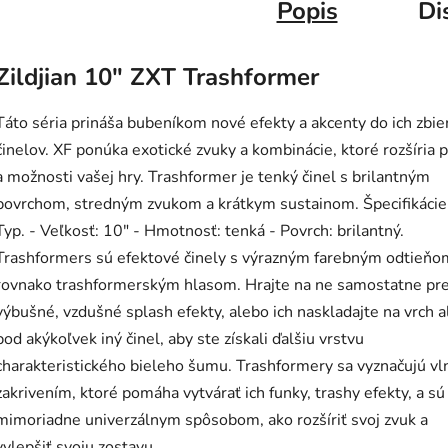
Popis
Di
Zildjian 10" ZXT Trashformer
Táto séria prináša bubeníkom nové efekty a akcenty do ich zbie
činelov. XF ponúka exotické zvuky a kombinácie, ktoré rozšíria 
a možnosti vašej hry. Trashformer je tenký činel s brilantným
povrchom, stredným zvukom a krátkym sustainom. Špecifikácie
Typ. - Veľkosť: 10" - Hmotnosť: tenká - Povrch: brilantný.
Trashformers sú efektové činely s výrazným farebným odtieňo
rovnako trashformerským hlasom. Hrajte na ne samostatne pr
výbušné, vzdušné splash efekty, alebo ich naskladajte na vrch 
pod akýkoľvek iný činel, aby ste získali ďalšiu vrstvu
charakteristického bieleho šumu. Trashformery sa vyznačujú vl
zakrivením, ktoré pomáha vytvárať ich funky, trashy efekty, a sú
mimoriadne univerzálnym spôsobom, ako rozšíriť svoj zvuk a
vylepšiť svoju zostavu.