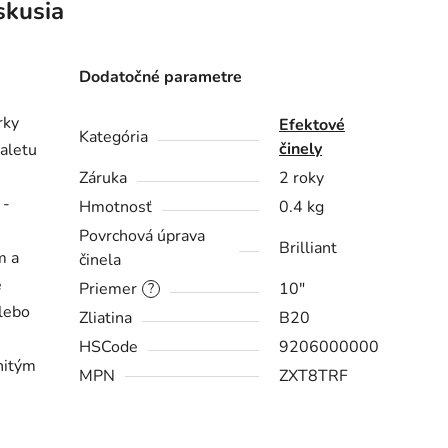
skusia
Dodatočné parametre
rky
Efektové
Kategória
činely
paletu
Záruka
2 roky
 -
Hmotnosť
0.4 kg
Povrchová úprava
Brilliant
m a
činela
e
Priemer
10"
?
alebo
Zliatina
B20
HSCode
9206000000
nitým
MPN
ZXT8TRF