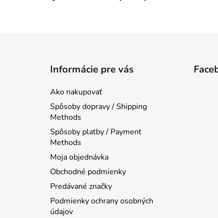
Z
á
Informácie pre vás
Face
p
ä
Ako nakupovať
t
Spôsoby dopravy / Shipping
i
Methods
e
Spôsoby platby / Payment
Methods
Moja objednávka
Obchodné podmienky
Predávané značky
Podmienky ochrany osobných
údajov