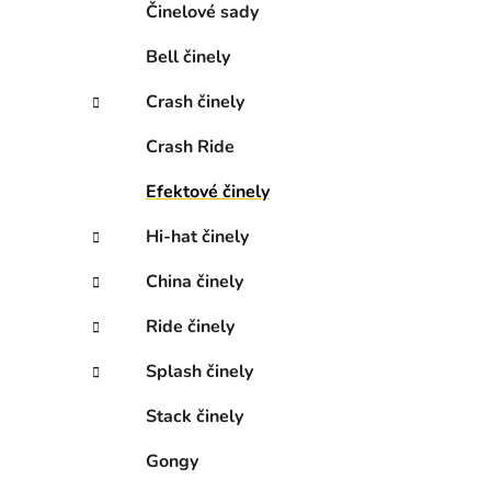
n
Činelové sady
e
Bell činely
l
Crash činely
Crash Ride
Efektové činely
Hi-hat činely
China činely
Ride činely
Splash činely
Stack činely
Gongy