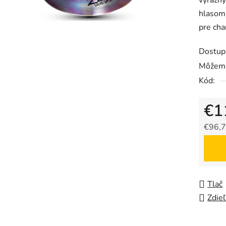
výrazn
hlasom.
pre cha
Dostup
Môžeme
Kód:
€1
€96,7
Jedno
Tlač
Zdieľ