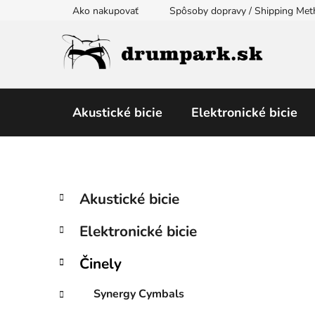
Prejsť
Ako nakupovať
Spôsoby dopravy / Shipping Me
na
obsah
Akustické bicie
Elektronické bicie
B
K
Preskočiť
Akustické bicie
a
kategórie
o
t
č
Elektronické bicie
e
n
g
ý
Činely
ó
p
r
Synergy Cymbals
i
a
e