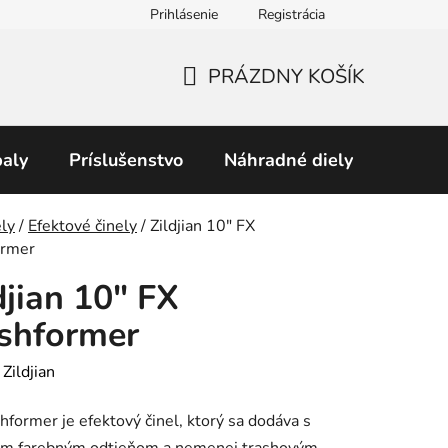
Prihlásenie
Registrácia
Obchodné podmienky
Predávané značky
Podmienky 
PRÁZDNY KOŠÍK
NÁKUPNÝ
KOŠÍK
aly
Príslušenstvo
Náhradné diely
Perku
v
ly
/
Efektové činely
/
Zildjian 10" FX
ormer
djian 10" FX
shformer
:
Zildjian
hformer je efektový činel, ktorý sa dodáva s