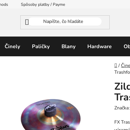
thods
Spôsoby platby / Payment Methods
Moja objednávka
Činely
Paličky
Blany
Hardware
Ob
Domo
/
Čine
Trashf
Zil
Tra
Značka
FX Tras