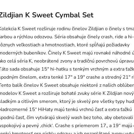
Zildjian K Sweet Cymbal Set
Kolekcia K Sweet rozširuje rodinu činelov Zildjian o činely s t
farbou a rýchlou odozvou. Séria obsahuje činely crash, ride a hi
rôznych veľkostiach a hmotnostiach, ktoré spĺňajú požiadavky
moderných bubeníkov. Činely K Sweet majú rovnaké náhodné 
ako celá séria K, neobrátené zvony a tradičnú povrchovú úpravu
Táto sada obsahuje 15" hi-hatku s tenkým vrchným a extra ťa
spodným činelom, extra tenké 17" a 19" crashe a stredný 21" r
Tento balík činelov K Sweet obsahuje niektoré z našich obľúbe
modelov K Sweet a rozširuje bohaté zvuky série K Zildjian nov
sladkým a citlivým smerom, ktorý je skvelý pre všetky typy hud
Nadrozmerné 15“ HiHaty majú tenkú vrchnú časť a extra ťažkú
spodnú časť, čím vytvárajú skvelý wash bez toho, aby obetovali
uspokojivý a pevný ‚chick‘. Crashe s priemerom 17„ a 19“ majú 
tenkú hmotnosť pre rýchlu odozvu a ich nezaplátané zvony vytv