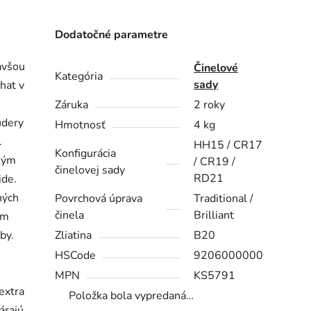
Dodatočné parametre
mavšou
Činelové
Kategória
sady
-hat v
Záruka
2 roky
údery
Hmotnosť
4 kg
.
HH15 / CR17
Konfigurácia
žkým
/ CR19 /
činelovej sady
RD21
ide.
ných
Povrchová úprava
Traditional /
činela
Brilliant
ým
by.
Zliatina
B20
HSCode
9206000000
MPN
KS5791
extra
Položka bola vypredaná…
árajú