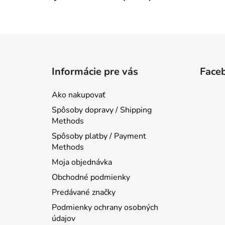
Z
á
Informácie pre vás
Face
p
ä
Ako nakupovať
t
Spôsoby dopravy / Shipping
i
Methods
e
Spôsoby platby / Payment
Methods
Moja objednávka
Obchodné podmienky
Predávané značky
Podmienky ochrany osobných
údajov