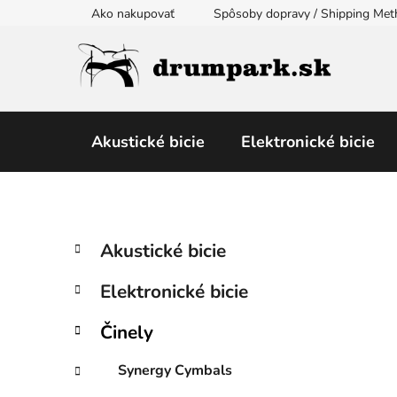
Prejsť
Ako nakupovať
Spôsoby dopravy / Shipping Me
na
obsah
Akustické bicie
Elektronické bicie
B
K
Preskočiť
Akustické bicie
a
kategórie
o
t
č
Elektronické bicie
e
n
g
ý
Činely
ó
p
r
Synergy Cymbals
i
a
e