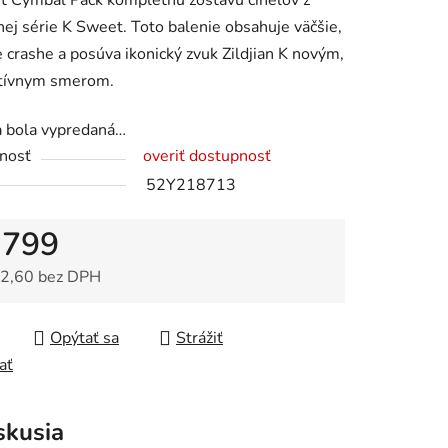
t Cymbal Pack kompletnú zostavu činelov z
ej série K Sweet. Toto balenie obsahuje väčšie,
 crashe a posúva ikonický zvuk Zildjian K novým,
atívnym smerom.
a bola vypredaná…
nosť
overiť dostupnosť
52Y218713
 799
2,60 bez DPH
tková cena:
Opýtať sa
Strážiť
ať
skusia