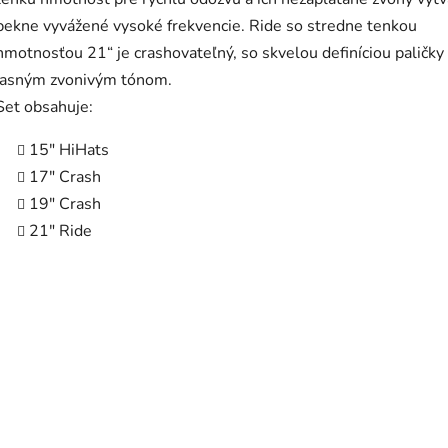
pekne vyvážené vysoké frekvencie. Ride so stredne tenkou
hmotnosťou 21“ je crashovateľný, so skvelou definíciou paličky
jasným zvonivým tónom.
Set obsahuje:
15" HiHats
17" Crash
19" Crash
21" Ride