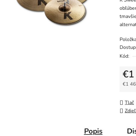
K Swee
obľúben
tmavšie
altern
Položk
Dostup
Kód:
€1
€1 46
Jedno
Tlač
Zdieľ
Popis
Di