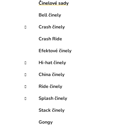
n
Činelové sady
e
Bell činely
l
Crash činely
Crash Ride
Efektové činely
Hi-hat činely
China činely
Ride činely
Splash činely
Stack činely
Gongy