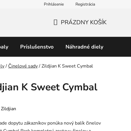
Prihlásenie
Registrácia
Obchodné podmienky
Predávané značky
Podmienky 
PRÁZDNY KOŠÍK
NÁKUPNÝ
KOŠÍK
aly
Príslušenstvo
Náhradné diely
Perku
v
ly
/
Činelové sady
/
Zildjian K Sweet Cymbal
djian K Sweet Cymbal
:
Zildjian
ade dopytu zákazníkov ponúka nový balík činelov