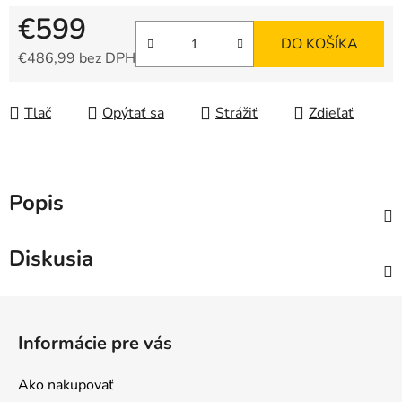
€599
DO KOŠÍKA
€486,99 bez DPH
Jednotková cena:
Tlač
Opýtať sa
Strážiť
Zdieľať
Popis
Diskusia
Z
á
Informácie pre vás
p
ä
Ako nakupovať
t