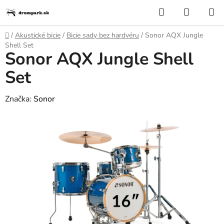
Prejsť
Hľadať
NÁKUP
na
KOŠÍK
obsah
Domov
/
Akustické bicie
/
Bicie sady bez hardvéru
/
Sonor AQX Jungle
Shell Set
Sonor AQX Jungle Shell
Set
Značka:
Sonor