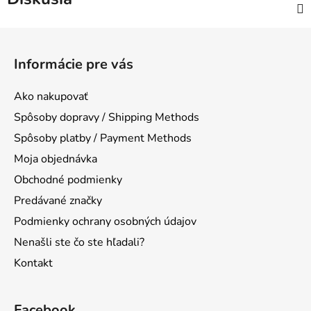
Z
á
Informácie pre vás
p
ä
Ako nakupovať
t
Spôsoby dopravy / Shipping Methods
i
Spôsoby platby / Payment Methods
e
Moja objednávka
Obchodné podmienky
Predávané značky
Podmienky ochrany osobných údajov
Nenašli ste čo ste hľadali?
Kontakt
Facebook