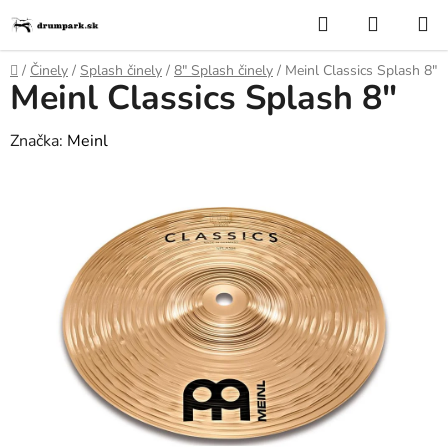
Prejsť
Hľadať
NÁKUP
na
KOŠÍK
obsah
Domov
/
Činely
/
Splash činely
/
8″ Splash činely
/
Meinl Classics Splash 8"
Meinl Classics Splash 8"
Značka:
Meinl