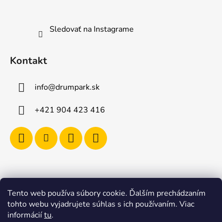
Sledovať na Instagrame
Kontakt
info
@
drumpark.sk
+421 904 423 416
Tento web používa súbory cookie. Ďalším prechádzaním
Navštívte aj e-shop s etnickými hudobnými nástrojmi
tohto webu vyjadrujete súhlas s ich používaním. Viac
Drumbla.sk |
informácií
tu
.
Tento web upravil onRock Design – Upravíme a