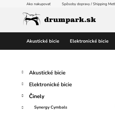
Prejsť
Ako nakupovať
Spôsoby dopravy / Shipping Me
na
obsah
Akustické bicie
Elektronické bicie
B
K
Preskočiť
Akustické bicie
a
kategórie
o
t
č
Elektronické bicie
e
n
g
ý
Činely
ó
p
r
Synergy Cymbals
i
a
e