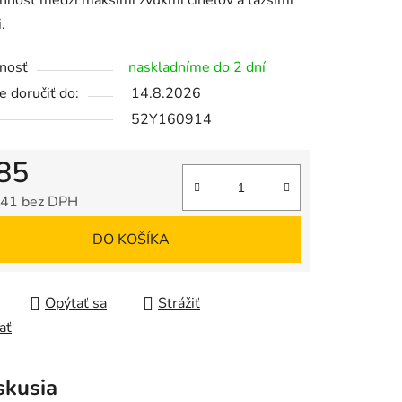
nnosť medzi mäkšími zvukmi činelov a ťažšími
.
nosť
naskladníme do 2 dní
 doručiť do:
14.8.2026
52Y160914
85
41 bez DPH
tková cena:
DO KOŠÍKA
Opýtať sa
Strážiť
ať
skusia