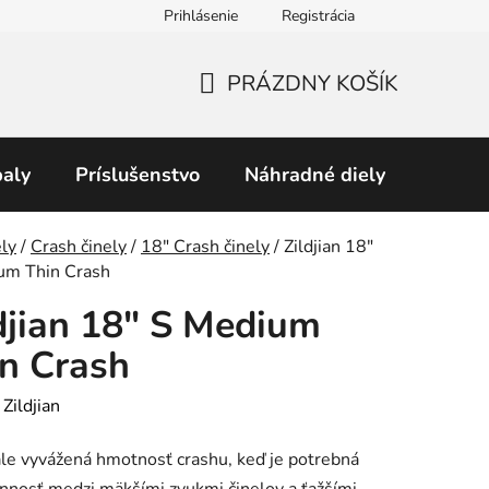
Prihlásenie
Registrácia
Obchodné podmienky
Predávané značky
Podmienky 
PRÁZDNY KOŠÍK
NÁKUPNÝ
KOŠÍK
aly
Príslušenstvo
Náhradné diely
Perku
v
ly
/
Crash činely
/
18″ Crash činely
/
Zildjian 18"
um Thin Crash
djian 18" S Medium
n Crash
:
Zildjian
e vyvážená hmotnosť crashu, keď je potrebná