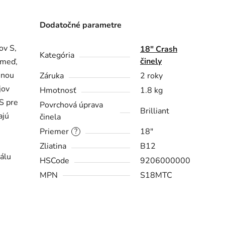
Dodatočné parametre
ov S,
18″ Crash
Kategória
činely
 meď,
snou
Záruka
2 roky
jov
Hmotnosť
1.8 kg
S pre
Povrchová úprava
Brilliant
ajú
činela
Priemer
18"
?
Zliatina
B12
álu
HSCode
9206000000
MPN
S18MTC