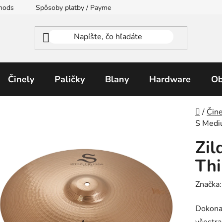
thods
Spôsoby platby / Payment Methods
Moja objednávka
Činely
Paličky
Blany
Hardware
Ob
Domo
/
Čine
S Medi
Zil
Thi
Značka
Dokonal