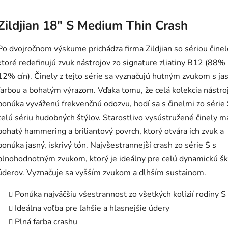
Zildjian 18" S Medium Thin Crash
Po dvojročnom výskume prichádza firma Zildjian so sériou činel
ktoré redefinujú zvuk nástrojov zo signature zliatiny B12 (88%
12% cín). Činely z tejto série sa vyznačujú hutným zvukom s ja
farbou a bohatým výrazom. Vďaka tomu, že celá kolekcia nástro
ponúka vyváženú frekvenčnú odozvu, hodí sa s činelmi zo série 
celú sériu hudobných štýlov. Starostlivo vysústružené činely m
bohatý hammering a briliantový povrch, ktorý otvára ich zvuk a
ponúka jasný, iskrivý tón. Najvšestrannejší crash zo série S s
plnohodnotným zvukom, ktorý je ideálny pre celú dynamickú šk
úderov. Vyznačuje sa vyšším zvukom a dlhším sustainom.
Ponúka najväčšiu všestrannosť zo všetkých kolízií rodiny S
Ideálna voľba pre ľahšie a hlasnejšie údery
Plná farba crashu