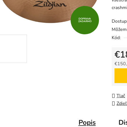
všestra
crashmi
DOPRAVA
Dostup
ZADARMO
Môžeme
Kód:
€1
€150,
Jedno
Tlač
Zdieľ
Popis
Di