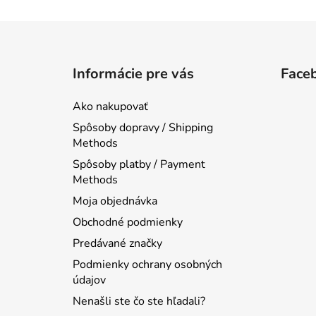
Z
á
Informácie pre vás
Face
p
ä
Ako nakupovať
t
Spôsoby dopravy / Shipping
i
Methods
e
Spôsoby platby / Payment
Methods
Moja objednávka
Obchodné podmienky
Predávané značky
Podmienky ochrany osobných
údajov
Nenašli ste čo ste hľadali?