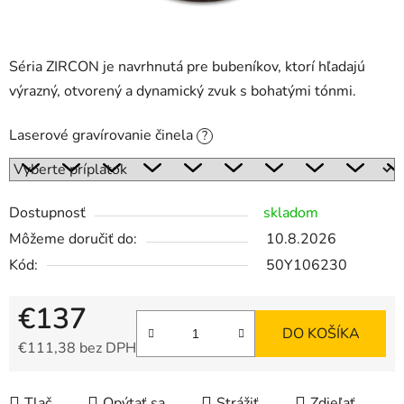
Séria ZIRCON je navrhnutá pre bubeníkov, ktorí hľadajú
výrazný, otvorený a dynamický zvuk s bohatými tónmi.
Laserové gravírovanie činela
?
Dostupnosť
skladom
Môžeme doručiť do:
10.8.2026
Kód:
50Y106230
€137
DO KOŠÍKA
€111,38
bez DPH
Jednotková cena:
Tlač
Opýtať sa
Strážiť
Zdieľať