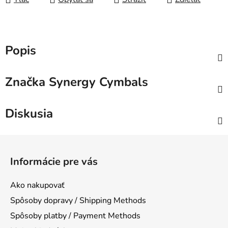
Popis
Značka
Synergy Cymbals
Diskusia
Z
á
Informácie pre vás
p
ä
Ako nakupovať
t
Spôsoby dopravy / Shipping Methods
i
Spôsoby platby / Payment Methods
e