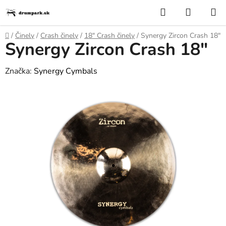
Prejsť
Hľadať
NÁKUP
na
KOŠÍK
obsah
Domov
/
Činely
/
Crash činely
/
18″ Crash činely
/
Synergy Zircon Crash 18"
Synergy Zircon Crash 18"
Značka:
Synergy Cymbals