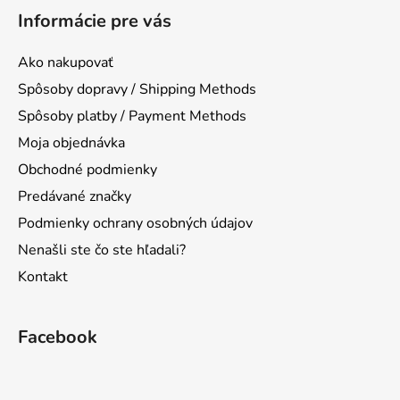
á
Informácie pre vás
p
ä
Ako nakupovať
t
Spôsoby dopravy / Shipping Methods
i
Spôsoby platby / Payment Methods
e
Moja objednávka
Obchodné podmienky
Predávané značky
Podmienky ochrany osobných údajov
Nenašli ste čo ste hľadali?
Kontakt
Facebook