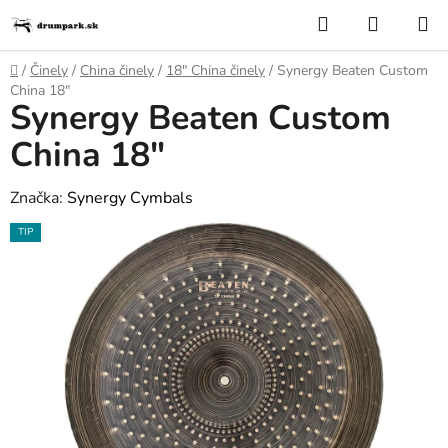
Prejsť
Hľadať
NÁKUP
na
KOŠÍK
obsah
Domov
/
Činely
/
China činely
/
18″ China činely
/
Synergy Beaten Custom
China 18"
Synergy Beaten Custom
China 18"
Značka:
Synergy Cymbals
TIP