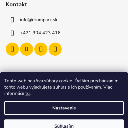
Kontakt
info
@
drumpark.sk
+421 904 423 416
Tento web používa súbory cookie. Ďalším prechádzaním
Navštívte aj e-shop s etnickými hudobnými nástrojmi
tohto webu vyjadrujete súhlas s ich používaním. Viac
Drumbla.sk |
informácií
tu
.
Tento web upravil onRock Design – Upravíme a
naplníme váš e-shop
Nastavenie
Vytvoril Shoptet
Súhlasím
Copyright 2026
Drumpark.sk – Špecializovaný obchod