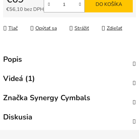
DO KOŠÍKA
€56,10
bez DPH
Jednotková cena:
Tlač
Opýtať sa
Strážiť
Zdieľať
Popis
Videá (1)
Značka
Synergy Cymbals
Diskusia
Z