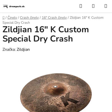
Prejsť
Hľadať
NÁKUP
na
KOŠÍK
obsah
Domov
/
Činely
/
Crash činely
/
16″ Crash činely
/
Zildjian 16" K Custom
Special Dry Crash
Zildjian 16" K Custom
Special Dry Crash
Značka:
Zildjian