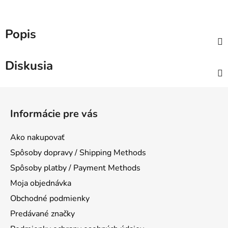
Popis
Diskusia
Z
á
Informácie pre vás
p
ä
Ako nakupovať
t
Spôsoby dopravy / Shipping Methods
i
Spôsoby platby / Payment Methods
e
Moja objednávka
Obchodné podmienky
Predávané značky