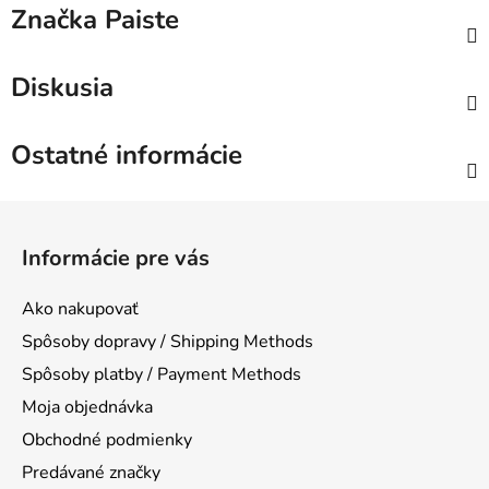
Značka
Paiste
Diskusia
Ostatné informácie
Z
á
Informácie pre vás
p
ä
Ako nakupovať
t
Spôsoby dopravy / Shipping Methods
i
Spôsoby platby / Payment Methods
e
Moja objednávka
Obchodné podmienky
Predávané značky