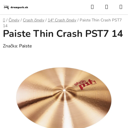
Prejsť
Hľadať
NÁKUP
na
KOŠÍK
obsah
Domov
/
Činely
/
Crash činely
/
14″ Crash činely
/
Paiste Thin Crash PST7
14
Paiste Thin Crash PST7 14
Značka:
Paiste