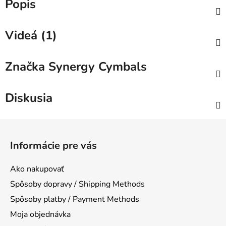
Popis
Videá (1)
Značka
Synergy Cymbals
Diskusia
Z
á
Informácie pre vás
p
ä
Ako nakupovať
t
Spôsoby dopravy / Shipping Methods
i
Spôsoby platby / Payment Methods
e
Moja objednávka