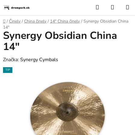
Prejsť
Hľadať
NÁKUP
na
KOŠÍK
obsah
Domov
/
Činely
/
China činely
/
14″ China činely
/
Synergy Obsidian China
14"
Synergy Obsidian China
14"
Značka:
Synergy Cymbals
TIP