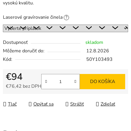
vysokú kvalitu.
Laserové gravírovanie činela
?
Dostupnosť
skladom
Môžeme doručiť do:
12.8.2026
Kód:
50Y103493
€94
DO KOŠÍKA
€76,42
bez DPH
Jednotková cena:
Tlač
Opýtať sa
Strážiť
Zdieľať