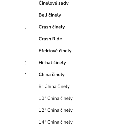
n
Činelové sady
e
Bell činely
l
Crash činely
Crash Ride
Efektové činely
Hi-hat činely
China činely
8″ China či­ne­ly
10″ China činely
12″ China činely
14″ China činely