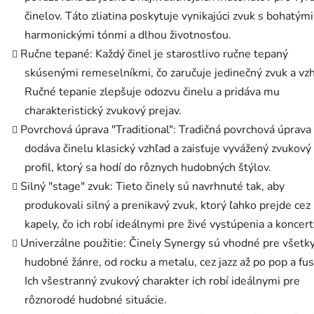
činelov. Táto zliatina poskytuje vynikajúci zvuk s bohatými
harmonickými tónmi a dlhou životnosťou.
Ručne tepané: Každý činel je starostlivo ručne tepaný
skúsenými remeselníkmi, čo zaručuje jedinečný zvuk a vzh
Ručné tepanie zlepšuje odozvu činelu a pridáva mu
charakteristický zvukový prejav.
Povrchová úprava "Traditional": Tradičná povrchová úprava
dodáva činelu klasický vzhľad a zaisťuje vyvážený zvukový
profil, ktorý sa hodí do rôznych hudobných štýlov.
Silný "stage" zvuk: Tieto činely sú navrhnuté tak, aby
produkovali silný a prenikavý zvuk, ktorý ľahko prejde cez
kapely, čo ich robí ideálnymi pre živé vystúpenia a koncert
Univerzálne použitie: Činely Synergy sú vhodné pre všetk
hudobné žánre, od rocku a metalu, cez jazz až po pop a fus
Ich všestranný zvukový charakter ich robí ideálnymi pre
rôznorodé hudobné situácie.