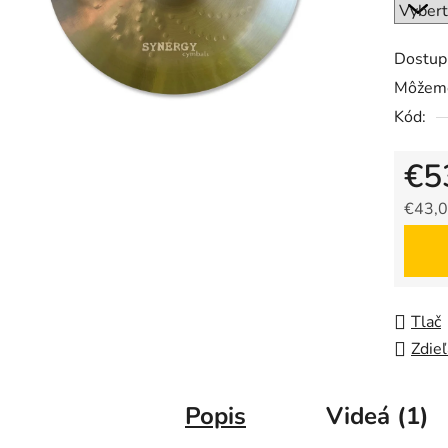
Dostup
Môžeme
Kód:
€5
€43,
Jedno
Tlač
Zdieľ
Popis
Videá (1)