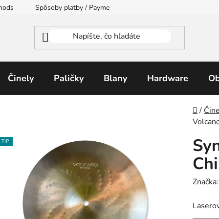
thods
Spôsoby platby / Payment Methods
Moja objednávka
Činely
Paličky
Blany
Hardware
Ob
Domo
/
Čine
Volcano
Syn
TIP
Chi
Značka
Laserov