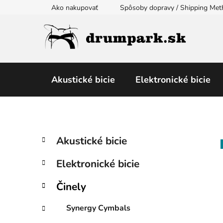
Prejsť
Ako nakupovať
Spôsoby dopravy / Shipping Me
na
obsah
Akustické bicie
Elektronické bicie
B
K
Preskočiť
Akustické bicie
a
kategórie
o
t
č
Elektronické bicie
e
n
g
ý
Činely
ó
p
r
Synergy Cymbals
i
a
e