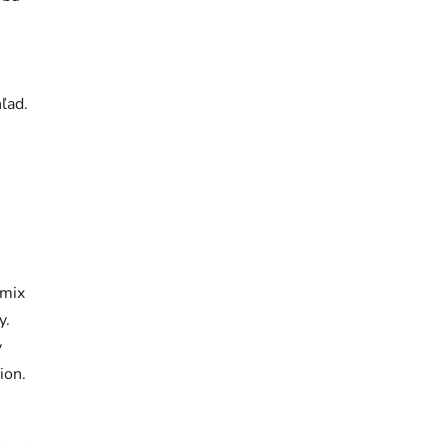
ľad.
 mix
y.
y
ion.