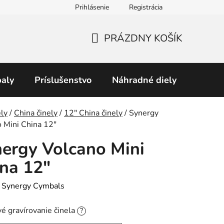
Prihlásenie
Registrácia
Obchodné podmienky
Predávané značky
Podmienky 
PRÁZDNY KOŠÍK
NÁKUPNÝ
KOŠÍK
aly
Príslušenstvo
Náhradné diely
Perku
v
ly
/
China činely
/
12″ China činely
/
Synergy
 Mini China 12"
ergy Volcano Mini
na 12"
:
Synergy Cymbals
é gravírovanie činela
?