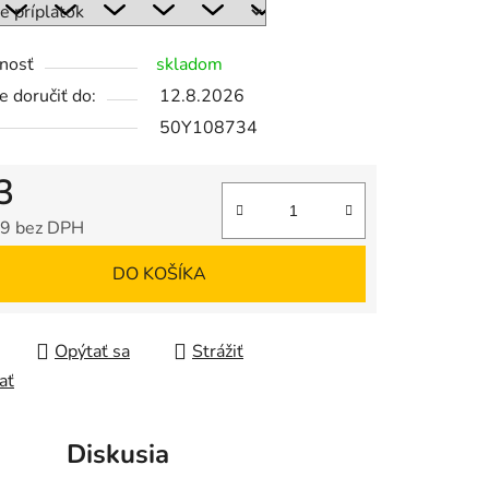
nosť
skladom
 doručiť do:
12.8.2026
50Y108734
3
09
bez DPH
tková cena:
DO KOŠÍKA
Opýtať sa
Strážiť
ať
Diskusia