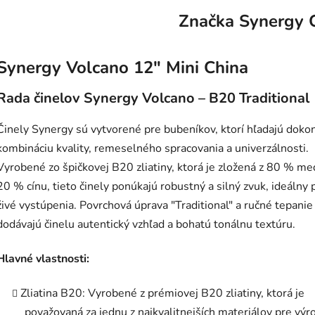
Značka
Synergy 
Synergy Volcano 12" Mini China
Rada činelov Synergy Volcano – B20 Traditional
Činely Synergy sú vytvorené pre bubeníkov, ktorí hľadajú doko
kombináciu kvality, remeselného spracovania a univerzálnosti.
Vyrobené zo špičkovej B20 zliatiny, ktorá je zložená z 80 % me
20 % cínu, tieto činely ponúkajú robustný a silný zvuk, ideálny 
živé vystúpenia. Povrchová úprava "Traditional" a ručné tepanie
dodávajú činelu autentický vzhľad a bohatú tonálnu textúru.
Hlavné vlastnosti:
Zliatina B20: Vyrobené z prémiovej B20 zliatiny, ktorá je
považovaná za jednu z najkvalitnejších materiálov pre výr