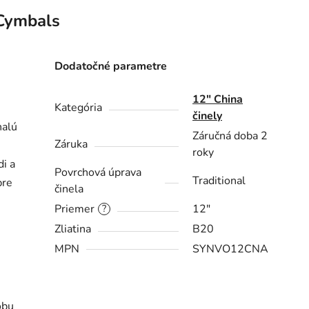
Cymbals
Dodatočné parametre
12″ China
Kategória
činely
nalú
Záručná doba 2
Záruka
roky
di a
Povrchová úprava
Traditional
pre
činela
Priemer
12"
?
Zliatina
B20
MPN
SYNVO12CNA
obu