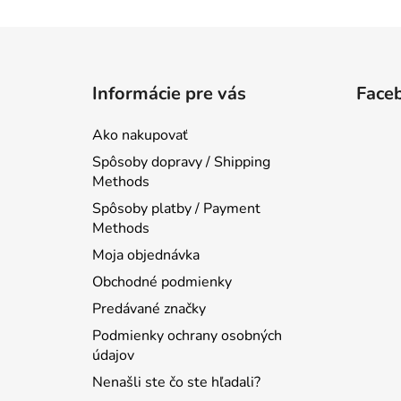
Z
á
Informácie pre vás
Face
p
ä
Ako nakupovať
t
Spôsoby dopravy / Shipping
i
Methods
e
Spôsoby platby / Payment
Methods
Moja objednávka
Obchodné podmienky
Predávané značky
Podmienky ochrany osobných
údajov
Nenašli ste čo ste hľadali?