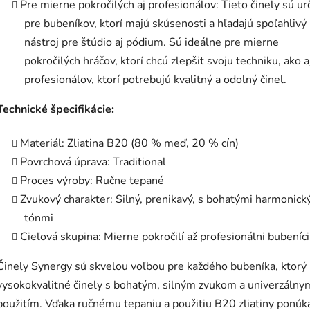
Pre mierne pokročilých aj profesionálov: Tieto činely sú u
pre bubeníkov, ktorí majú skúsenosti a hľadajú spoľahlivý
nástroj pre štúdio aj pódium. Sú ideálne pre mierne
pokročilých hráčov, ktorí chcú zlepšiť svoju techniku, ako a
profesionálov, ktorí potrebujú kvalitný a odolný činel.
Technické špecifikácie:
Materiál: Zliatina B20 (80 % meď, 20 % cín)
Povrchová úprava: Traditional
Proces výroby: Ručne tepané
Zvukový charakter: Silný, prenikavý, s bohatými harmonick
tónmi
Cieľová skupina: Mierne pokročilí až profesionálni bubeníci
Činely Synergy sú skvelou voľbou pre každého bubeníka, ktorý
vysokokvalitné činely s bohatým, silným zvukom a univerzálny
použitím. Vďaka ručnému tepaniu a použitiu B20 zliatiny ponúk