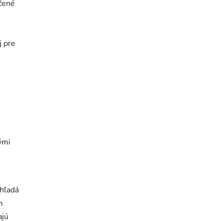
rčené
j pre
ými
 hľadá
m
ajú