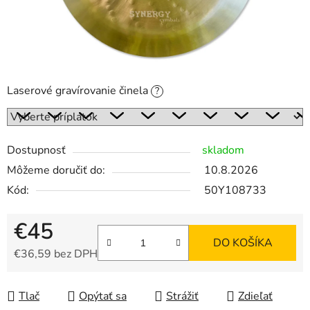
Laserové gravírovanie činela
?
Dostupnosť
skladom
Môžeme doručiť do:
10.8.2026
Kód:
50Y108733
€45
DO KOŠÍKA
€36,59
bez DPH
Jednotková cena:
Tlač
Opýtať sa
Strážiť
Zdieľať