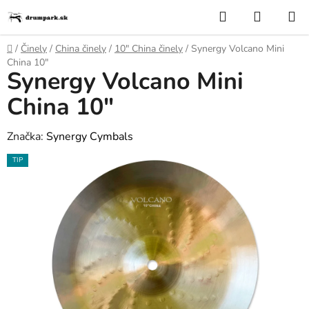
Prejsť
Hľadať
NÁKUP
na
KOŠÍK
obsah
Domov
/
Činely
/
China činely
/
10″ China činely
/
Synergy Volcano Mini
China 10"
Synergy Volcano Mini
China 10"
Značka:
Synergy Cymbals
TIP