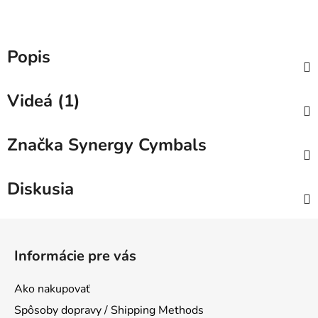
Popis
Videá (1)
Značka
Synergy Cymbals
Diskusia
Z
á
Informácie pre vás
p
ä
Ako nakupovať
t
Spôsoby dopravy / Shipping Methods