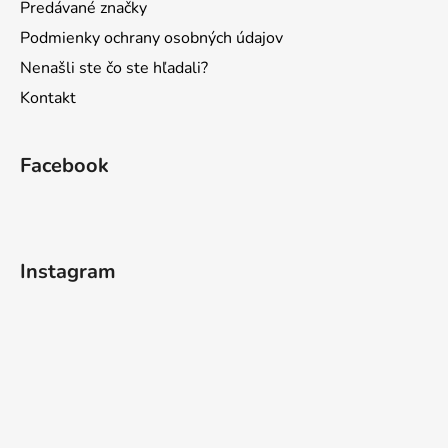
y
Predávané značky
v
Podmienky ochrany osobných údajov
ý
Nenašli ste čo ste hľadali?
p
i
Kontakt
s
u
Facebook
Instagram