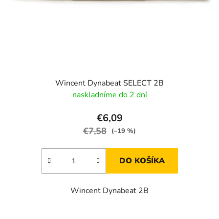
o
d
d
u
u
k
k
t
t
o
o
v
v
Wincent Dynabeat SELECT 2B
naskladníme do 2 dní
€6,09
€7,58
(–19 %)
DO KOŠÍKA
Wincent Dynabeat 2B