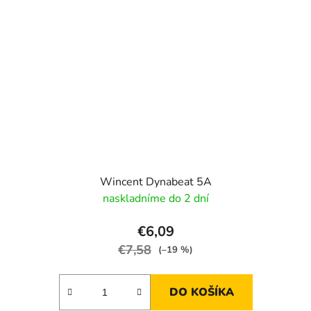
Wincent Dynabeat 5A
naskladníme do 2 dní
€6,09
€7,58
(–19 %)
DO KOŠÍKA