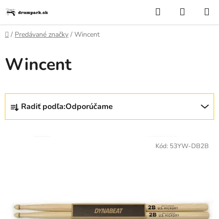
Prejsť
Hľadať
NÁKUP
na
KOŠÍK
obsah
Domov
/
Predávané značky
/
Wincent
Wincent
R
Radiť podľa:
Odporúčame
a
d
V
e
ý
Kód:
53YW-DB2B
n
p
i
i
e
s
p
p
r
r
o