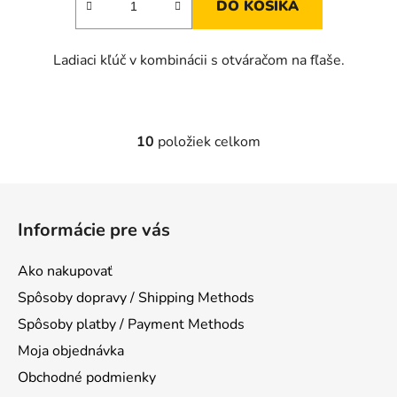
DO KOŠÍKA
Ladiaci kľúč v kombinácii s otváračom na fľaše.
10
položiek celkom
O
v
l
Z
á
á
d
Informácie pre vás
p
a
ä
c
Ako nakupovať
t
i
Spôsoby dopravy / Shipping Methods
e
i
p
Spôsoby platby / Payment Methods
e
r
Moja objednávka
v
Obchodné podmienky
k