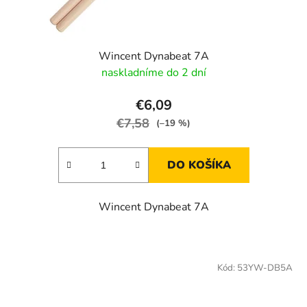
Wincent Dynabeat 7A
naskladníme do 2 dní
€6,09
€7,58
(–19 %)
DO KOŠÍKA
Wincent Dynabeat 7A
Kód:
53YW-DB5A