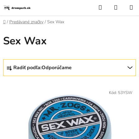
Prejsť
Hľadať
NÁKUP
na
KOŠÍK
obsah
Domov
/
Predávané značky
/
Sex Wax
Sex Wax
R
Radiť podľa:
Odporúčame
a
d
V
e
ý
Kód:
53YSW
n
p
i
i
e
s
p
p
r
r
o