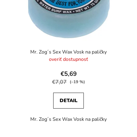
o
d
d
u
u
k
k
t
t
o
o
v
v
Mr. Zog´s Sex Wax Vosk na paličky
overiť dostupnosť
€5,69
€7,07
(–19 %)
DETAIL
Mr. Zog´s Sex Wax Vosk na paličky