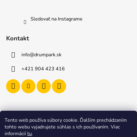
Sledovať na Instagrame
Kontakt
info
@
drumpark.sk
+421 904 423 416
Navštívte aj e-shop s etnickými hudobnými nástrojmi
Tento web používa súbory cookie. Ďalším prechádzaním
Drumbla.sk |
tohto webu vyjadrujete súhlas s ich používaním. Viac
Tento web upravil onRock Design – Upravíme a
informácií
tu
.