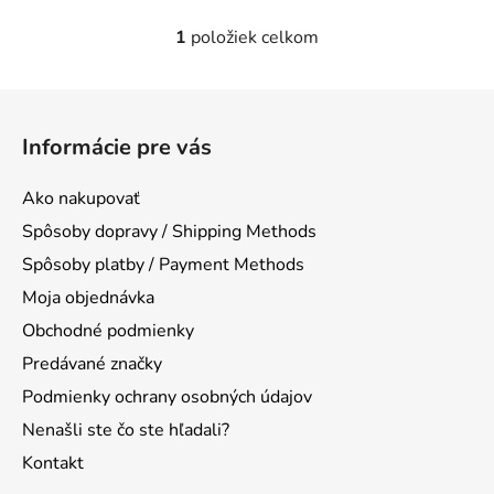
1
položiek celkom
O
v
l
Z
á
á
d
Informácie pre vás
p
a
ä
c
Ako nakupovať
t
i
Spôsoby dopravy / Shipping Methods
e
i
p
Spôsoby platby / Payment Methods
e
r
Moja objednávka
v
Obchodné podmienky
k
y
Predávané značky
v
Podmienky ochrany osobných údajov
ý
Nenašli ste čo ste hľadali?
p
i
Kontakt
s