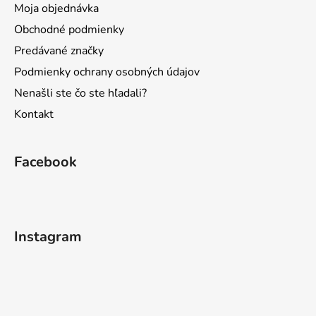
r
Moja objednávka
v
Obchodné podmienky
k
y
Predávané značky
v
Podmienky ochrany osobných údajov
ý
Nenašli ste čo ste hľadali?
p
i
Kontakt
s
u
Facebook
Instagram