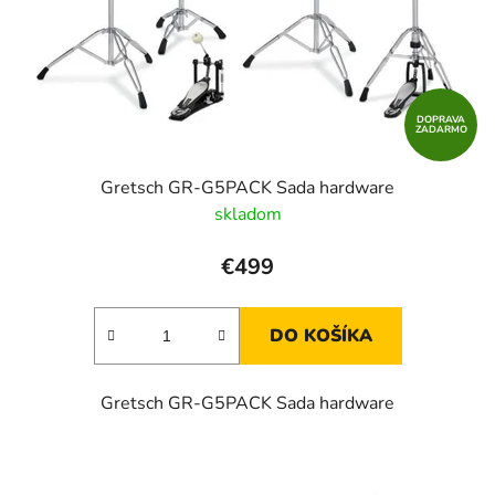
o
d
d
u
u
k
k
t
t
DOPRAVA
o
ZADARMO
o
v
v
Gretsch GR-G5PACK Sada hardware
skladom
€499
DO KOŠÍKA
Gretsch GR-G5PACK Sada hardware