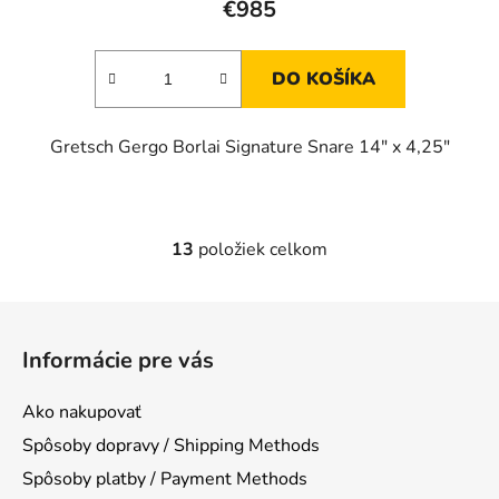
€985
DO KOŠÍKA
Gretsch Gergo Borlai Signature Snare 14" x 4,25"
13
položiek celkom
O
v
l
Z
á
á
d
Informácie pre vás
p
a
ä
c
Ako nakupovať
t
i
Spôsoby dopravy / Shipping Methods
e
i
p
Spôsoby platby / Payment Methods
e