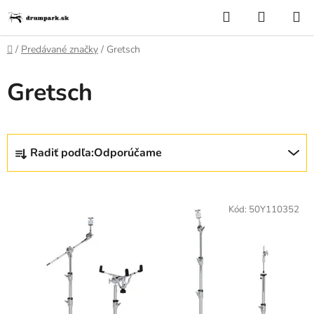
Prejsť
Hľadať
NÁKUP
na
KOŠÍK
obsah
Domov
/
Predávané značky
/
Gretsch
Gretsch
R
Radiť podľa:
Odporúčame
a
d
V
e
ý
Kód:
50Y110352
n
p
i
i
e
s
p
p
r
r
o