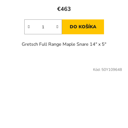
€463
DO KOŠÍKA
Gretsch Full Range Maple Snare 14" x 5"
Kód:
50Y109648