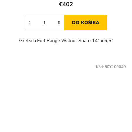
€402
DO KOŠÍKA
Gretsch Full Range Walnut Snare 14" x 6,5"
Kód:
50Y109649