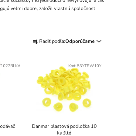
bicie súčiastky mu jednoducho nevyhovujú, a tak
ungujú veľmi dobre, založil vlastnú spoločnosť
R
Radiť podľa:
Odporúčame
a
d
e
Y1027BLKA
Kód:
53YTRW10Y
n
i
e
p
r
o
d
u
odávač
Danmar plastová podložka 10
k
ks žlté