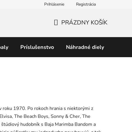
Prihlásenie
Registrácia
Obchodné podmienky
Predávané značky
Podmienky 
PRÁZDNY KOŠÍK
NÁKUPNÝ
KOŠÍK
aly
Príslušenstvo
Náhradné diely
Perku
v roku 1970. Po rokoch hrania s niektorými z
 Elvisa, The Beach Boys, Sonny & Cher, The
 štúdiový hudobník s Baja Marimba Bandom a