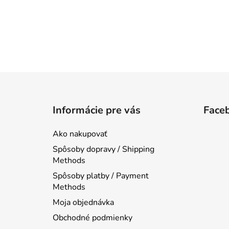
Z
á
Informácie pre vás
Face
p
ä
Ako nakupovať
t
Spôsoby dopravy / Shipping
i
Methods
e
Spôsoby platby / Payment
Methods
Moja objednávka
Obchodné podmienky