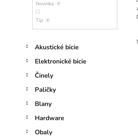
Novinka
e
0
l
Tip
0
K
Preskočiť
Akustické bicie
a
kategórie
t
Elektronické bicie
e
g
Činely
ó
r
i
Paličky
i
e
Blany
Hardware
Obaly