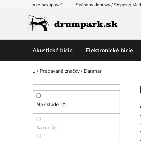
Prejsť
Ako nakupovať
Spôsoby dopravy / Shipping Me
na
obsah
Akustické bicie
Elektronické bicie
Domov
/
Predávané značky
/
Danmar
B
o
č
Na sklade
n
7
ý
p
Akcia
0
a
n