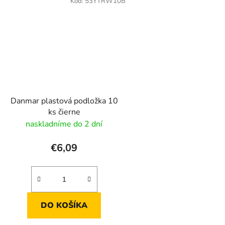
Kód:
53YTRW10B
Danmar plastová podložka 10
ks čierne
naskladníme do 2 dní
€6,09
DO KOŠÍKA