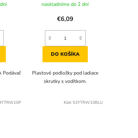
t
dní
naskladníme do 2 dní
o
v
€6,09
DO KOŠÍKA
 Podávač
Plastové podložky pod ladiace
skrutky s vodítkom.
3YTRW10P
Kód:
53YTRW10BLU