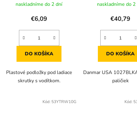
k
naskladníme do 2 dní
naskladníme do 2 
t
o
€6,09
€40,79
v
DO KOŠÍKA
DO KOŠÍKA
Plastové podložky pod ladiace
Danmar USA 1027BLKA
skrutky s vodítkom.
paličiek
Kód:
53YTRW10G
Kód:
5