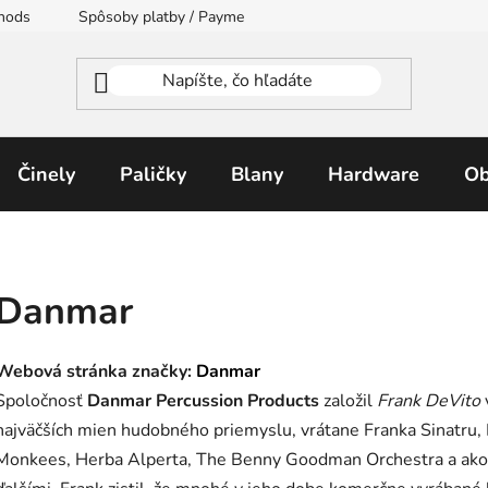
thods
Spôsoby platby / Payment Methods
Moja objednávka
Činely
Paličky
Blany
Hardware
Ob
Danmar
Webová stránka značky:
Danmar
Spoločnosť
Danmar Percussion Products
založil
Frank DeVito
najväčších mien hudobného priemyslu, vrátane Franka Sinatru,
Monkees, Herba Alperta, The Benny Goodman Orchestra a ako