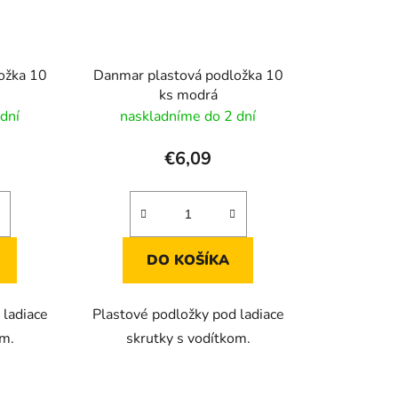
ožka 10
Danmar plastová podložka 10
ks modrá
dní
naskladníme do 2 dní
€6,09
DO KOŠÍKA
 ladiace
Plastové podložky pod ladiace
om.
skrutky s vodítkom.