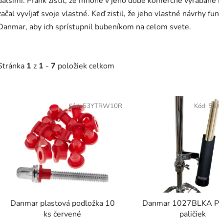
ďalšími. Frank zistil, že mnohé v jeho dobe komerčne vyrábané 
začal vyvíjať svoje vlastné. Keď zistil, že jeho vlastné návrhy f
Danmar, aby ich sprístupnil bubeníkom na celom svete.
Stránka
1
z
1
-
7
položiek celkom
V
ý
Kód:
53YTRW10R
Kód:
53
p
s
p
r
o
d
Danmar plastová podložka 10
Danmar 1027BLKA P
u
ks červené
paličiek