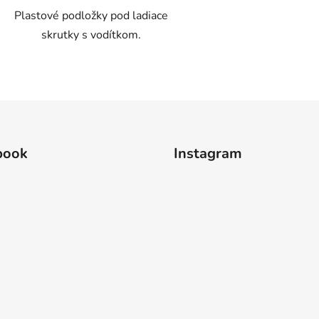
Plastové podložky pod ladiace
skrutky s vodítkom.
O
v
l
á
d
book
Instagram
a
c
i
e
p
r
v
k
y
v
ý