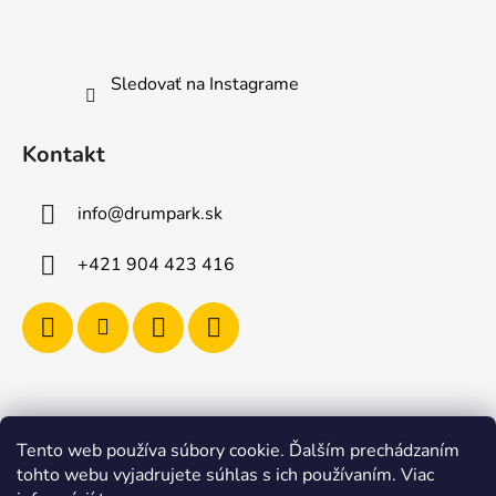
Sledovať na Instagrame
Kontakt
info
@
drumpark.sk
+421 904 423 416
Tento web používa súbory cookie. Ďalším prechádzaním
Navštívte aj e-shop s etnickými hudobnými nástrojmi
tohto webu vyjadrujete súhlas s ich používaním. Viac
Drumbla.sk |