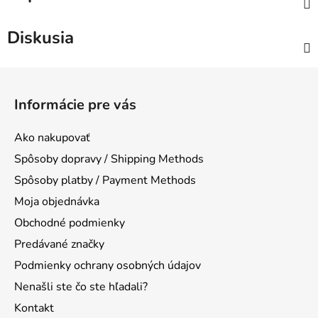
Diskusia
Z
á
Informácie pre vás
p
ä
Ako nakupovať
t
Spôsoby dopravy / Shipping Methods
i
Spôsoby platby / Payment Methods
e
Moja objednávka
Obchodné podmienky
Predávané značky
Podmienky ochrany osobných údajov
Nenašli ste čo ste hľadali?
Kontakt