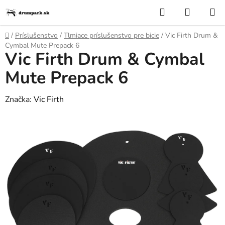
Prejsť
Hľadať
NÁKUP
na
KOŠÍK
obsah
Domov
/
Príslušenstvo
/
Tlmiace príslušenstvo pre bicie
/
Vic Firth Drum &
Cymbal Mute Prepack 6
Vic Firth Drum & Cymbal
Mute Prepack 6
Značka:
Vic Firth